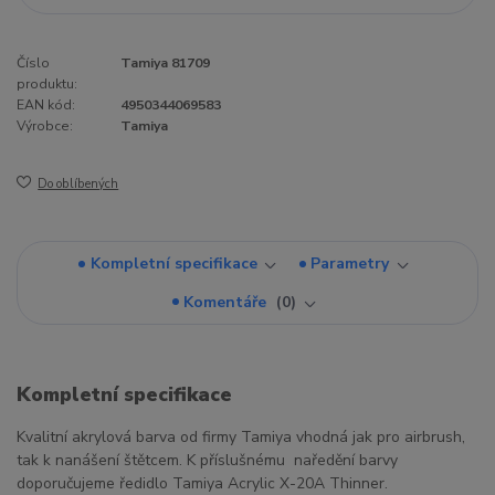
Číslo
Tamiya 81709
produktu:
EAN kód:
4950344069583
Výrobce:
Tamiya
Do oblíbených
Kompletní specifikace
Parametry
Komentáře
0
Kompletní specifikace
Kvalitní akrylová barva od firmy Tamiya vhodná jak pro airbrush,
tak k nanášení štětcem. K příslušnému naředění barvy
doporučujeme ředidlo Tamiya Acrylic X-20A Thinner.