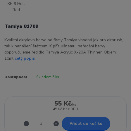
Tamiya 81709
Kvalitní akrylová barva od firmy Tamiya vhodná jak pro airbrush,
tak k nanášení štětcem. K příslušnému naředění barvy
doporučujeme ředidlo Tamiya Acrylic X-20A Thinner. Objem:
10ml
celý popis
Dostupnost
Skladem 5 ks
55 Kč
/
ks
45 Kč
bez DPH
Přidat do košíku