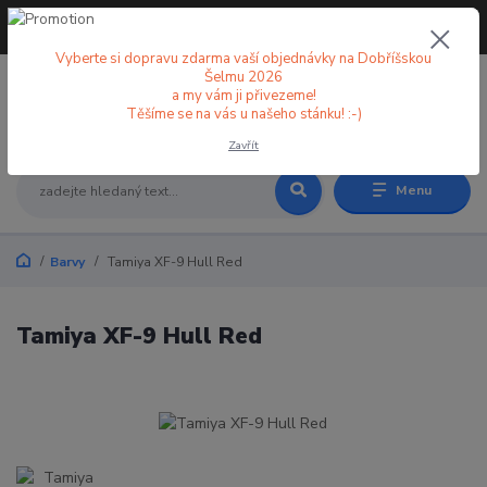
+420 773 998 582
CZK
(Po-Pá, 8-18 hod.)
Vyberte si dopravu zdarma vaší objednávky na Dobříšskou
Šelmu 2026
a my vám ji přivezeme!
0
0 Kč
Těšíme se na vás u našeho stánku! :-)
Zavřít
Menu
Barvy
Tamiya XF-9 Hull Red
Tamiya XF-9 Hull Red