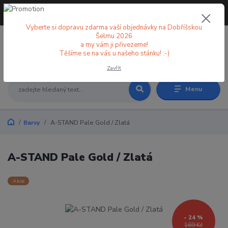
+420 773 998 582
CZK
(Po-Pá, 8-18 hod.)
Vyberte si dopravu zdarma vaší objednávky na Dobříšskou
Šelmu 2026
a my vám ji přivezeme!
0
0 Kč
Těšíme se na vás u našeho stánku! :-)
Zavřít
Menu
Barvy
A-STAND Pale Gold / Zlatá
A-STAND Pale Gold / Zlatá
Akce
- 24 %
169 Kč