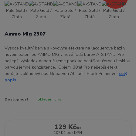
Ammo Mig 2307
Vysoce kvalitní barva s kovovým efektem na lacquerové bázi v
novém balení od AMMO MIG v nové řadě barev A-STAND. Pro
nejlepší výsledek doporučujeme podklad nastříkat černou lesklou
barvou jemné konzistence. Objem: 30ml Pro nejlepší efekt
použijte základový nástřik barvou Alclad II Black Primer &...
celý
popis
Dostupnost
Skladem 3 ks
129 Kč
/
ks
107 Kč
bez DPH