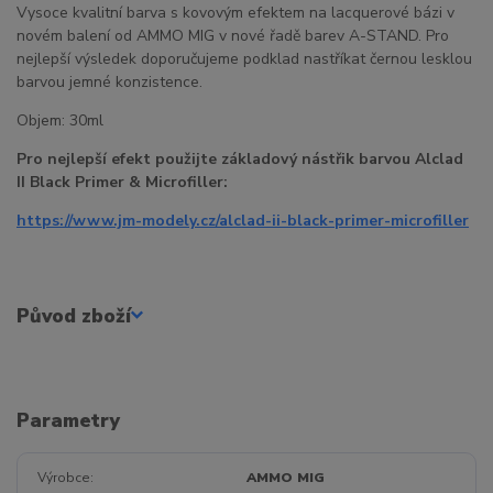
Vysoce kvalitní barva s kovovým efektem na lacquerové bázi v
novém balení od AMMO MIG v nové řadě barev A-STAND. Pro
nejlepší výsledek doporučujeme podklad nastříkat černou lesklou
barvou jemné konzistence.
Objem: 30ml
Pro nejlepší efekt použijte základový nástřik barvou Alclad
II Black Primer & Microfiller:
https://www.jm-modely.cz/alclad-ii-black-primer-microfiller
Původ zboží
Parametry
Výrobce
AMMO MIG