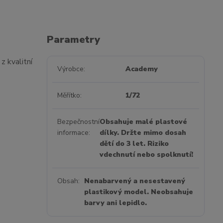
Parametry
 kvalitní
Výrobce
Academy
Měřítko
1/72
Bezpečnostní
Obsahuje malé plastové
informace
dílky. Držte mimo dosah
dětí do 3 let. Riziko
vdechnutí nebo spolknutí!
Obsah
Nenabarvený a nesestavený
plastikový model. Neobsahuje
barvy ani lepidlo.