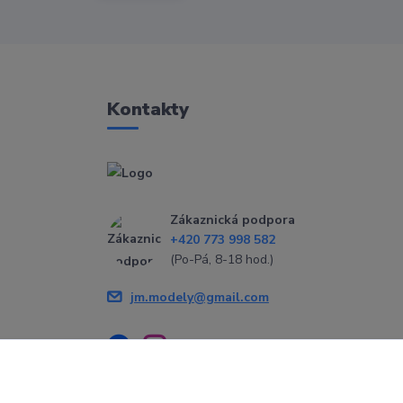
Kontakty
Zákaznická podpora
+420 773 998 582
(Po-Pá, 8-18 hod.)
jm.modely@gmail.com