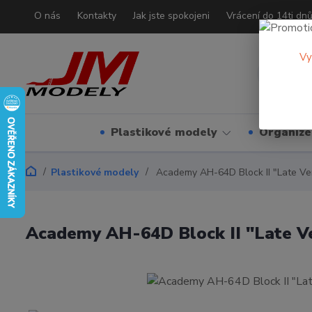
O nás
Kontakty
Jak jste spokojeni
Vrácení do 14ti dn
Vy
Plastikové modely
Organizé
Plastikové modely
Academy AH-64D Block II "Late Ve
Academy AH-64D Block II "Late V