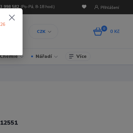
3 998 582
(Po-Pá, 8-18 hod.)
Přihlášení
026
0
0 Kč
CZK
Více
Chemie
Nářadí
12551