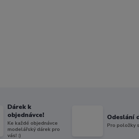
Dárek k
objednávce!
Odeslání 
Ke každé objednávce
Pro položky
modelářský dárek pro
vás! :)