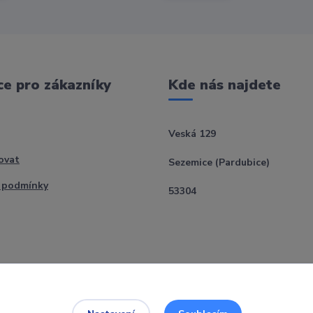
e pro zákazníky
Kde nás najdete
Veská 129
ovat
Sezemice (Pardubice)
 podmínky
53304