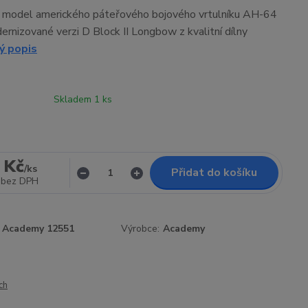
ní model amerického páteřového bojového vrtulníku AH-64
rnizované verzi D Block II Longbow z kvalitní dílny
ý popis
Skladem 1 ks
 Kč
/
ks
Přidat do košíku
bez DPH
Academy 12551
Výrobce:
Academy
ch