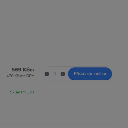
569 Kč
/
ks
Přidat do košíku
470 Kč
bez DPH
Skladem 1 ks