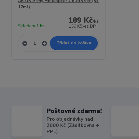
AK US Army Helicopter Colors set (3x
17ml)
189 Kč
/
ks
Skladem 1 ks
156 Kč
bez DPH
Přidat do košíku
Poštovné zdarma!
Pro objednávky nad
2000 Kč (Zásilkovna +
PPL)