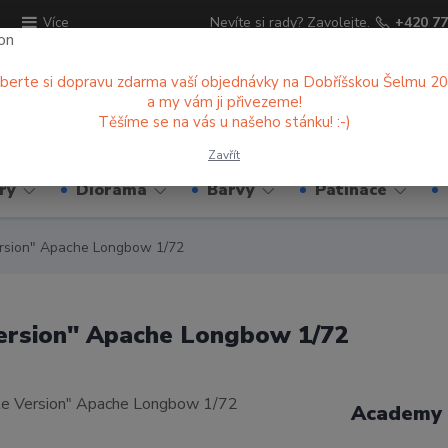
ů
Nevíte si rady? Zavolejte.
+420 77
Více
berte si dopravu zdarma vaší objednávky na Dobříšskou Šelmu 2
a my vám ji přivezeme!
Hledat
Těšíme se na vás u našeho stánku! :-)
Zavřít
ry
Diorama
Barvy
Patinace
rsion" Apache Longbow 1/72
ersion" Apache Longbow 1/72
Academy 