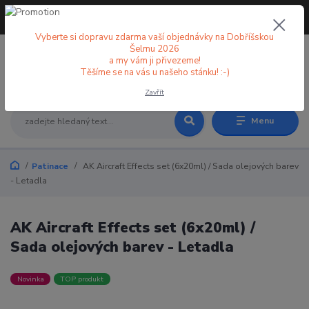
+420 773 998 582
CZK
(Po-Pá, 8-18 hod.)
Vyberte si dopravu zdarma vaší objednávky na Dobříšskou
Šelmu 2026
a my vám ji přivezeme!
0
0 Kč
Těšíme se na vás u našeho stánku! :-)
Zavřít
Menu
Patinace
AK Aircraft Effects set (6x20ml) / Sada olejových barev
- Letadla
AK Aircraft Effects set (6x20ml) /
Sada olejových barev - Letadla
Novinka
TOP produkt