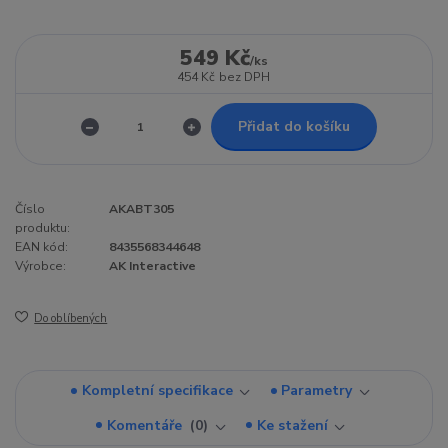
549 Kč
/
ks
454 Kč
bez DPH
Přidat do košíku
Číslo
AKABT305
produktu:
EAN kód:
8435568344648
Výrobce:
AK Interactive
Do oblíbených
Kompletní specifikace
Parametry
Komentáře
0
Ke stažení