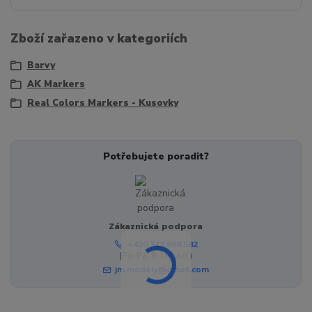
Zboží zařazeno v kategoriích
Barvy
AK Markers
Real Colors Markers - Kusovky
Potřebujete poradit?
Zákaznická podpora
+420 773 998 582
(Po-Pá, 8-18 hod.)
jm.modely@gmail.com