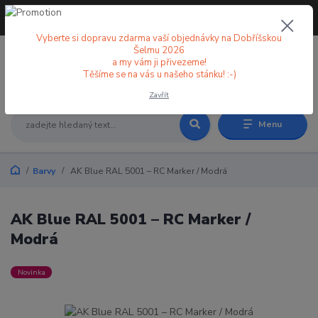
+420 773 998 582
CZK
(Po-Pá, 8-18 hod.)
Vyberte si dopravu zdarma vaší objednávky na Dobříšskou
Šelmu 2026
a my vám ji přivezeme!
0
0 Kč
Těšíme se na vás u našeho stánku! :-)
Zavřít
Menu
Barvy
AK Blue RAL 5001 – RC Marker / Modrá
AK Blue RAL 5001 – RC Marker /
Modrá
Novinka