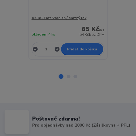
AK RC Flat Varnish / Matný lak
AK RC Satin V
65 Kč
/
ks
Skladem 4 ks
Skladem 3 ks
54 Kč
bez DPH
Přidat do košíku
Poštovné zdarma!
Pro objednávky nad 2000 Kč (Zásilkovna + PPL)