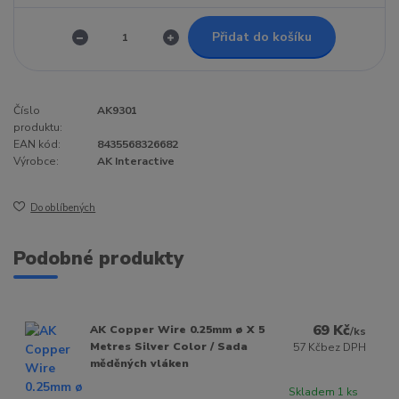
Přidat do košíku
Číslo
AK9301
produktu:
EAN kód:
8435568326682
Výrobce:
AK Interactive
Do oblíbených
Podobné produkty
69 Kč
AK Copper Wire 0.25mm ø X 5
/
ks
Metres Silver Color / Sada
57 Kč
bez DPH
měděných vláken
Skladem 1 ks