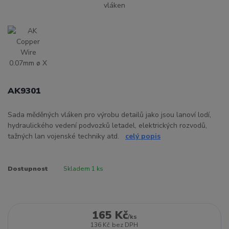
AK9301
Sada měděných vláken pro výrobu detailů jako jsou lanoví lodí,
hydraulického vedení podvozků letadel, elektrických rozvodů,
tažných lan vojenské techniky atd.
celý popis
Dostupnost
Skladem 1 ks
165 Kč
/
ks
136 Kč
bez DPH