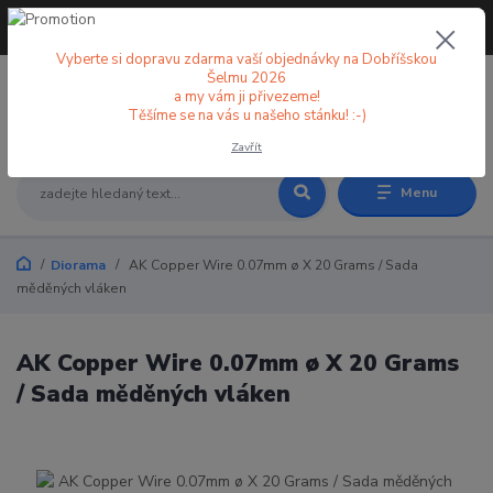
+420 773 998 582
CZK
(Po-Pá, 8-18 hod.)
Vyberte si dopravu zdarma vaší objednávky na Dobříšskou
Šelmu 2026
a my vám ji přivezeme!
0
0 Kč
Těšíme se na vás u našeho stánku! :-)
Zavřít
Menu
Diorama
AK Copper Wire 0.07mm ø X 20 Grams / Sada
měděných vláken
AK Copper Wire 0.07mm ø X 20 Grams
/ Sada měděných vláken