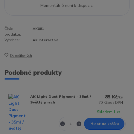
Momentálně není k dispozici
Číslo
AK081
produktu:
Výrobce:
AK Interactive
Do oblíbených
Podobné produkty
85 Kč
AK Light Dust Pigment - 35ml /
/
ks
Světlý prach
70 Kč
bez DPH
Skladem 1 ks
Přidat do košíku