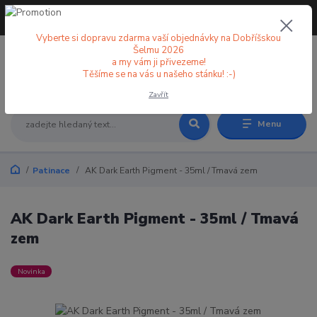
+420 773 998 582
CZK
(Po-Pá, 8-18 hod.)
Vyberte si dopravu zdarma vaší objednávky na Dobříšskou
Šelmu 2026
a my vám ji přivezeme!
0
0 Kč
Těšíme se na vás u našeho stánku! :-)
Zavřít
Menu
Patinace
AK Dark Earth Pigment - 35ml / Tmavá zem
AK Dark Earth Pigment - 35ml / Tmavá
zem
Novinka