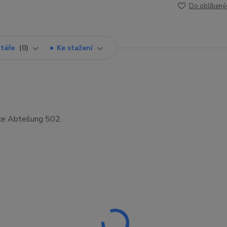
Do oblíbený
táře
0
Ke stažení
bce Abteilung 502.