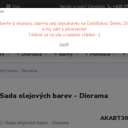
ů
Nevíte si rady? Zavolejte.
+420 77
Více
berte si dopravu zdarma vaší objednávky na Dobříšskou Šelmu 2
a my vám ji přivezeme!
Hledat
Těšíme se na vás u našeho stánku! :-)
Zavřít
ry
Diorama
Barvy
Patinace
vých barev - Diorama
 Sada olejových barev - Diorama
AKABT30