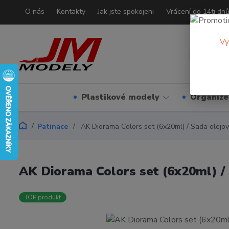
O nás
Kontakty
Jak jste spokojeni
Vrácení do 14ti dn
Vy
Plastikové modely
Organizé
Patinace
AK Diorama Colors set (6x20ml) / Sada olejo
AK Diorama Colors set (6x20ml) /
TOP produkt