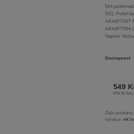
Set patinovac
502. Počet b
AKABT007 Ra
AKABT094 G
Naples Yello
Dostupnost
549 K
454 Kč
bez
Číslo produktu:
Výrobce:
AK In