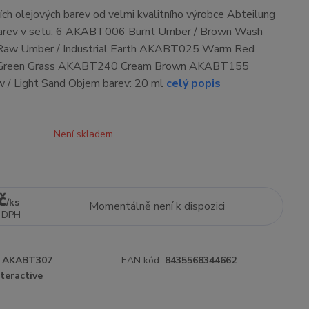
ích olejových barev od velmi kvalitního výrobce Abteilung
arev v setu: 6 AKABT006 Burnt Umber / Brown Wash
w Umber / Industrial Earth AKABT025 Warm Red
reen Grass AKABT240 Cream Brown AKABT155
w / Light Sand Objem barev: 20 ml
celý popis
Není skladem
č
/
ks
Momentálně není k dispozici
 DPH
AKABT307
EAN kód:
8435568344662
teractive