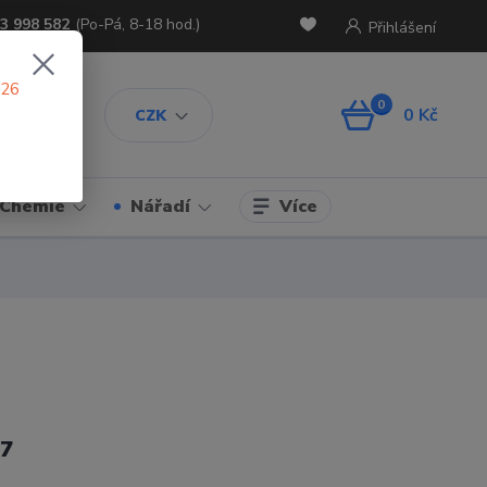
3 998 582
(Po-Pá, 8-18 hod.)
Přihlášení
026
0
0 Kč
CZK
Více
Chemie
Nářadí
7