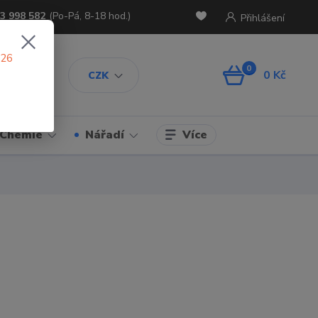
3 998 582
(Po-Pá, 8-18 hod.)
Přihlášení
026
0
0 Kč
CZK
Více
Chemie
Nářadí