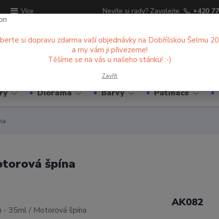
ů
Nevíte si rady? Zavolejte.
+420 77
Více
berte si dopravu zdarma vaší objednávky na Dobříšskou Šelmu 2
a my vám ji přivezeme!
Hledat
Těšíme se na vás u našeho stánku! :-)
Zavřít
ry
Diorama
Barvy
Patinace
na
torová špína
AK082