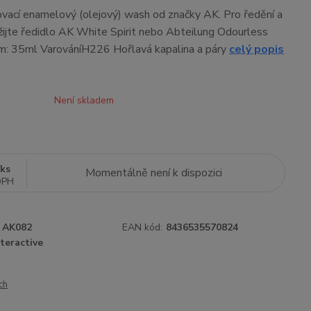
novací enamelový (olejový) wash od značky AK. Pro ředění a
ijte ředidlo AK White Spirit nebo Abteilung Odourless
em: 35ml VarováníH226 Hořlavá kapalina a páry
celý popis
Není skladem
/
ks
Momentálně není k dispozici
DPH
AK082
EAN kód:
8436535570824
teractive
ch