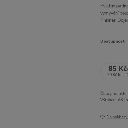
Kvalitní pati
vymývání použ
Thinner. Obj
Dostupnost
85 Kč
70 Kč
bez 
Číslo produktu:
Výrobce:
AK In
Do oblíbený