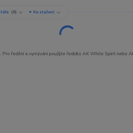
táře
0
Ke stažení
. Pro ředění a vymývání použijte ředidlo AK White Spirit nebo A