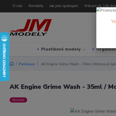
O nás
Kontakty
Jak jste spokojeni
Vrácení do 14ti dn
Vy
Plastikové modely
Organizé
Patinace
AK Engine Grime Wash - 35ml / Motorová špí
AK Engine Grime Wash - 35ml / Mo
Novinka