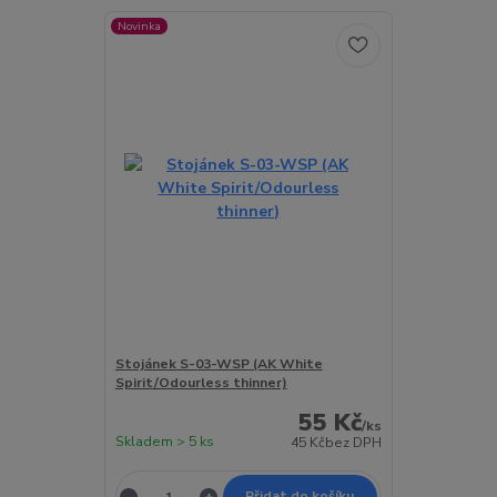
Novinka
Stojánek S-03-WSP (AK White
Spirit/Odourless thinner)
55 Kč
/
ks
Skladem > 5 ks
45 Kč
bez DPH
Přidat do košíku