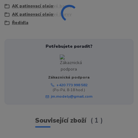
AK patinovací olejové barvy
AK patinovací olejové barvy
Ředidla
Potřebujete poradit?
Zákaznická podpora
+420 773 998 582
(Po-Pá, 8-18 hod.)
jm.modely@gmail.com
Související zboží
1