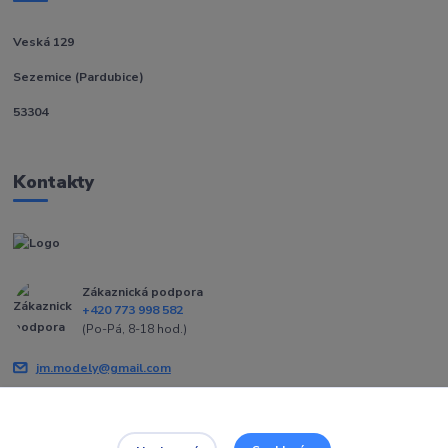
Veská 129
Sezemice (Pardubice)
53304
Kontakty
Zákaznická podpora
+420 773 998 582
(Po-Pá, 8-18 hod.)
jm.modely@gmail.com