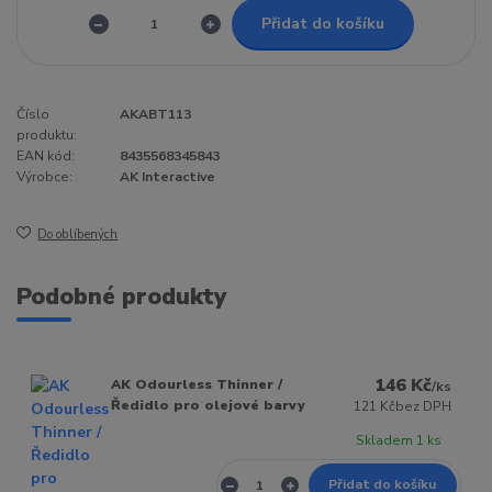
Přidat do košíku
Číslo
AKABT113
produktu:
EAN kód:
8435568345843
Výrobce:
AK Interactive
Do oblíbených
Podobné produkty
146 Kč
AK Odourless Thinner /
/
ks
Ředidlo pro olejové barvy
121 Kč
bez DPH
Skladem 1 ks
Přidat do košíku