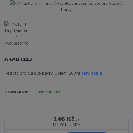
AKABT113
Ředidlo pro olejové bavry. Objem: 100ml
celý popis
Dostupnost
Skladem 3 ks
146 Kč
/
ks
121 Kč
bez DPH