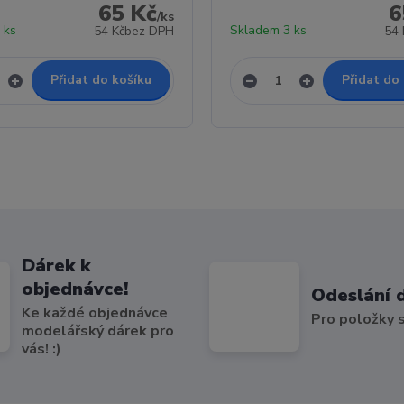
65 Kč
6
/
ks
 ks
Skladem 3 ks
54 Kč
bez DPH
54 
Přidat do košíku
Přidat do
Dárek k
objednávce!
Odeslání 
Ke každé objednávce
Pro položky
modelářský dárek pro
vás! :)