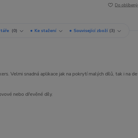
Do oblíbený
táře
0
Ke stažení
Související zboží
3
rs. Velmi snadná aplikace jak na pokrytí malých dílů, tak i na det
kovové nebo dřevěné díly.