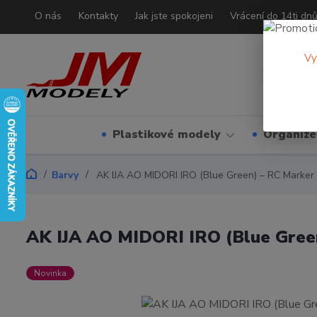
O nás
Kontakty
Jak jste spokojeni
Vrácení do 14ti dn
Vy
Plastikové modely
Organizé
Barvy
AK IJA AO MIDORI IRO (Blue Green) – RC Marker 
AK IJA AO MIDORI IRO (Blue Green
Novinka