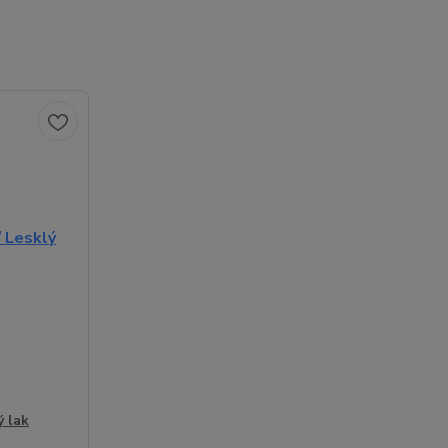
ý lak