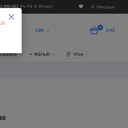
3 998 582
(Po-Pá, 8-18 hod.)
Přihlášení
026
0
0 Kč
CZK
Více
Chemie
Nářadí
30