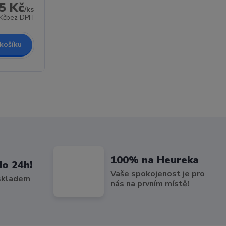
5 Kč
/
ks
Kč
bez DPH
 košíku
100% na Heureka
do 24h!
Vaše spokojenost je pro
 skladem
nás na prvním místě!