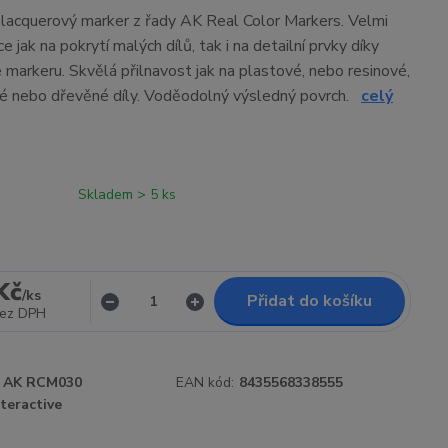
í lacquerový marker z řady AK Real Color Markers. Velmi
e jak na pokrytí malých dílů, tak i na detailní prvky díky
e markeru. Skvělá přilnavost jak na plastové, nebo resinové,
vé nebo dřevěné díly. Voděodolný výsledný povrch.
celý
Skladem > 5 ks
Kč
/
ks
Přidat do košíku
ez DPH
AK RCM030
EAN kód:
8435568338555
teractive