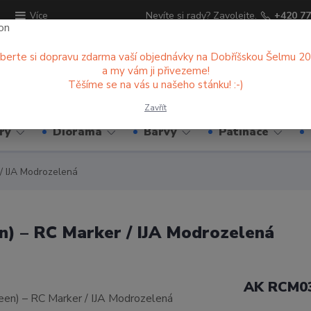
ů
Nevíte si rady? Zavolejte.
+420 77
Více
berte si dopravu zdarma vaší objednávky na Dobříšskou Šelmu 2
a my vám ji přivezeme!
Hledat
Těšíme se na vás u našeho stánku! :-)
Zavřít
ry
Diorama
Barvy
Patinace
/ IJA Modrozelená
) – RC Marker / IJA Modrozelená
AK RCM0