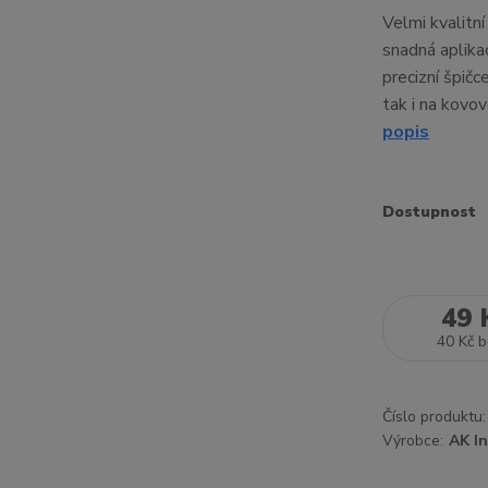
Velmi kvalitn
snadná aplikac
precizní špičc
tak i na kovo
popis
Dostupnost
49 
40 Kč
b
Číslo produktu:
Výrobce:
AK In