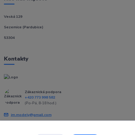
Veská 129
Sezemice (Pardubice)
53304
Kontakty
Zákaznická podpora
+420 773 998 582
(Po-Pá, 8-18 hod.)
jm.modely@gmail.com