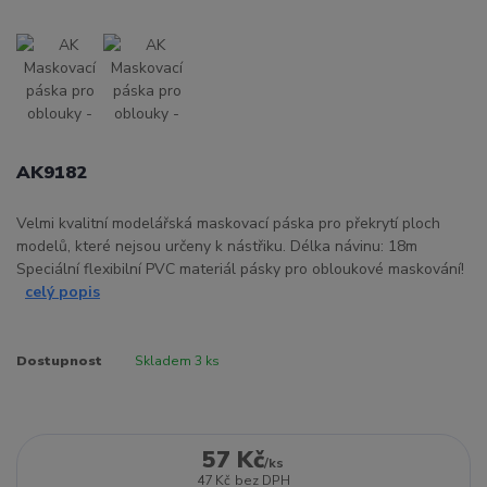
AK9182
Velmi kvalitní modelářská maskovací páska pro překrytí ploch
modelů, které nejsou určeny k nástřiku. Délka návinu: 18m
Speciální flexibilní PVC materiál pásky pro obloukové maskování!
celý popis
Dostupnost
Skladem 3 ks
57 Kč
/
ks
47 Kč
bez DPH