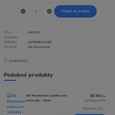
Přidat do košíku
Číslo
AK9182
produktu:
EAN kód:
8435568312586
Výrobce:
AK Interactive
Do oblíbených
Podobné produkty
63 Kč
AK Maskovací páska pro
/
ks
oblouky - 3mm
52 Kč
bez DPH
Skladem 3 ks