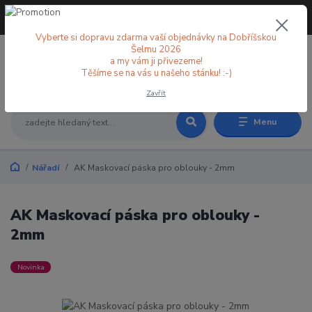
+420 773 998 582
CZK
(Po-Pá, 8-18 hod.)
Vyberte si dopravu zdarma vaší objednávky na Dobříšskou
Šelmu 2026
a my vám ji přivezeme!
0
0 Kč
Těšíme se na vás u našeho stánku! :-)
Zavřít
Menu
Nářadí
AK Maskovací páska pro oblouky - 2mm
AK Maskovací páska pro oblouky -
2mm
Novinka