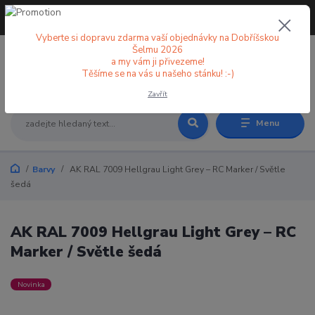
+420 773 998 582
CZK
(Po-Pá, 8-18 hod.)
Vyberte si dopravu zdarma vaší objednávky na Dobříšskou
Šelmu 2026
a my vám ji přivezeme!
0
0 Kč
Těšíme se na vás u našeho stánku! :-)
Zavřít
Menu
Barvy
AK RAL 7009 Hellgrau Light Grey – RC Marker / Světle
šedá
AK RAL 7009 Hellgrau Light Grey – RC
Marker / Světle šedá
Novinka