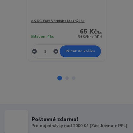
AK RC Flat Varnish / Matný lak
AK RC Satin V
65 Kč
/
ks
Skladem 4 ks
Skladem 3 ks
54 Kč
bez DPH
Přidat do košíku
Poštovné zdarma!
Pro objednávky nad 2000 Kč (Zásilkovna + PPL)