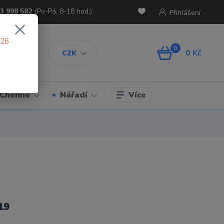
3 998 582
(Po-Pá, 8-18 hod.)
Přihlášení
026
0
0 Kč
CZK
Více
Chemie
Nářadí
19