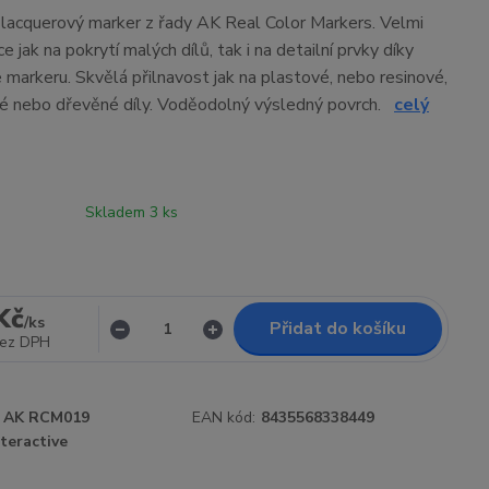
í lacquerový marker z řady AK Real Color Markers. Velmi
e jak na pokrytí malých dílů, tak i na detailní prvky díky
e markeru. Skvělá přilnavost jak na plastové, nebo resinové,
vé nebo dřevěné díly. Voděodolný výsledný povrch.
celý
Skladem 3 ks
Kč
/
ks
Přidat do košíku
ez DPH
AK RCM019
EAN kód:
8435568338449
teractive