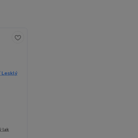
ý lak