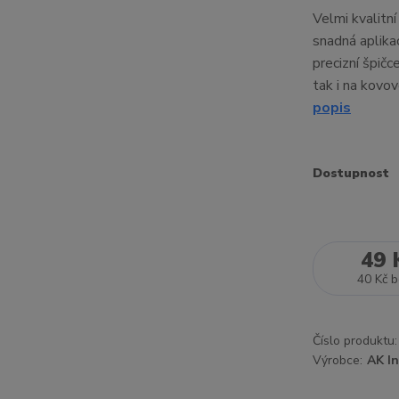
Velmi kvalitn
snadná aplikac
precizní špičc
tak i na kovo
popis
Dostupnost
49 
40 Kč
b
Číslo produktu:
Výrobce:
AK In