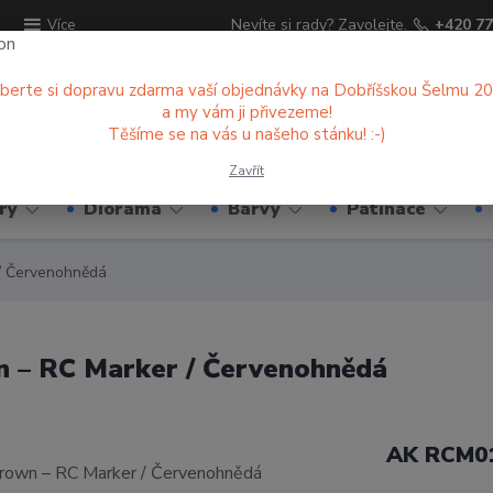
ů
Nevíte si rady? Zavolejte.
+420 77
Více
berte si dopravu zdarma vaší objednávky na Dobříšskou Šelmu 2
a my vám ji přivezeme!
Hledat
Těšíme se na vás u našeho stánku! :-)
Zavřít
ry
Diorama
Barvy
Patinace
/ Červenohnědá
 – RC Marker / Červenohnědá
AK RCM0