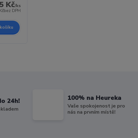
5 Kč
/
ks
Kč
bez DPH
 košíku
100% na Heureka
do 24h!
Vaše spokojenost je pro
 skladem
nás na prvním místě!