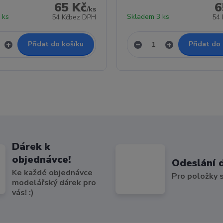
65 Kč
6
/
ks
 ks
Skladem 3 ks
54 Kč
bez DPH
54 
Přidat do košíku
Přidat do
Dárek k
objednávce!
Odeslání 
Ke každé objednávce
Pro položky
modelářský dárek pro
vás! :)