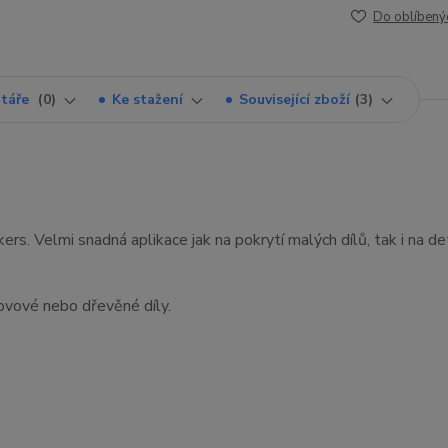
Do oblíbený
táře
0
Ke stažení
Související zboží
3
rs. Velmi snadná aplikace jak na pokrytí malých dílů, tak i na det
kovové nebo dřevěné díly.