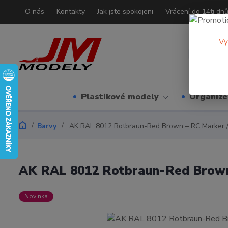
O nás
Kontakty
Jak jste spokojeni
Vrácení do 14ti dn
Vy
Plastikové modely
Organizé
Barvy
AK RAL 8012 Rotbraun-Red Brown – RC Marker 
AK RAL 8012 Rotbraun-Red Brown
Novinka