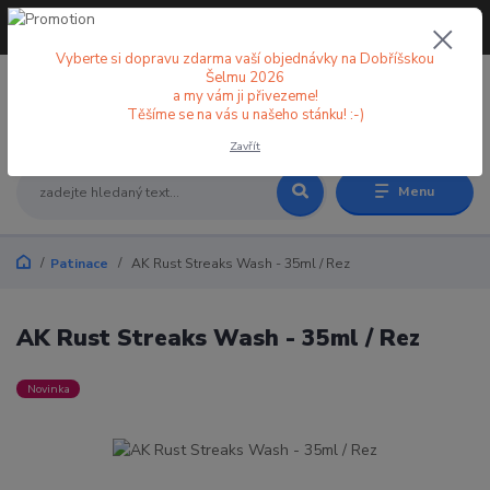
+420 773 998 582
CZK
(Po-Pá, 8-18 hod.)
Vyberte si dopravu zdarma vaší objednávky na Dobříšskou
Šelmu 2026
a my vám ji přivezeme!
0
0 Kč
Těšíme se na vás u našeho stánku! :-)
Zavřít
Menu
Patinace
AK Rust Streaks Wash - 35ml / Rez
AK Rust Streaks Wash - 35ml / Rez
Novinka