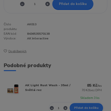
Přidat do košíku
Číslo
AK013
produktu:
EAN kód:
8436535570138
Výrobce:
AK Interactive
Do oblíbených
Podobné produkty
85 Kč
AK Light Rust Wash - 35ml /
/
ks
Světlá rez
70 Kč
bez DPH
Skladem 3 ks
Přidat do košíku