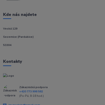
Kde nás najdete
Veská 129
Sezemice (Pardubice)
53304
Kontakty
Zákaznická podpora
+420 773 998 582
(Po-Pá, 8-18 hod.)
jm.modely@gmail.com