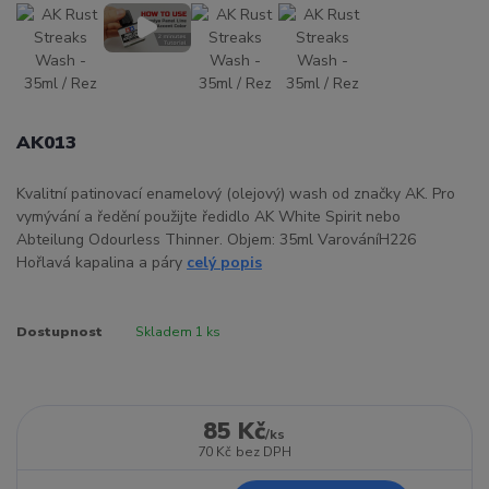
AK013
Kvalitní patinovací enamelový (olejový) wash od značky AK. Pro
vymývání a ředění použijte ředidlo AK White Spirit nebo
Abteilung Odourless Thinner. Objem: 35ml VarováníH226
Hořlavá kapalina a páry
celý popis
Dostupnost
Skladem 1 ks
85 Kč
/
ks
70 Kč
bez DPH