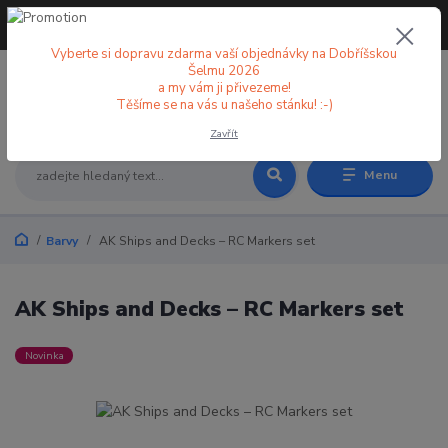
+420 773 998 582
CZK
(Po-Pá, 8-18 hod.)
Vyberte si dopravu zdarma vaší objednávky na Dobříšskou
Šelmu 2026
a my vám ji přivezeme!
0
0 Kč
Těšíme se na vás u našeho stánku! :-)
Zavřít
Menu
Barvy
AK Ships and Decks – RC Markers set
AK Ships and Decks – RC Markers set
Novinka