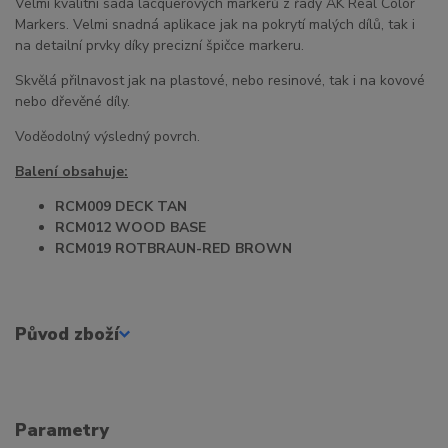
Velmi kvalitní sada lacquerových markerů z řady AK Real Color
Markers. Velmi snadná aplikace jak na pokrytí malých dílů, tak i
na detailní prvky díky precizní špičce markeru.
Skvělá přilnavost jak na plastové, nebo resinové, tak i na kovové
nebo dřevěné díly.
Voděodolný výsledný povrch.
Balení obsahuje:
RCM009 DECK TAN
RCM012 WOOD BASE
RCM019 ROTBRAUN-RED BROWN
Původ zboží
Parametry