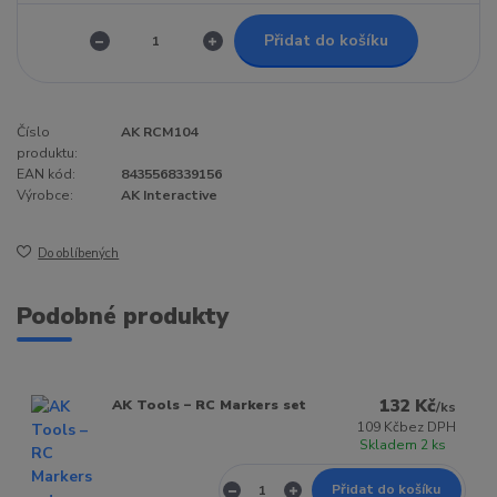
Přidat do košíku
Číslo
AK RCM104
produktu:
EAN kód:
8435568339156
Výrobce:
AK Interactive
Do oblíbených
Podobné produkty
132 Kč
AK Tools – RC Markers set
/
ks
109 Kč
bez DPH
Skladem 2 ks
Přidat do košíku