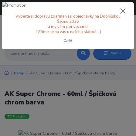
+420 773 998 582
CZK
(Po-Pá, 8-18 hod.)
Vyberte si dopravu zdarma vaší objednávky na Dobříšskou
Šelmu 2026
a my vám ji přivezeme!
0
0 Kč
Těšíme se na vás u našeho stánku! :-)
Zavřít
Menu
Barvy
AK Super Chrome - 60ml / Špičková chrom barva
AK Super Chrome - 60ml / Špičková
chrom barva
TOP produkt