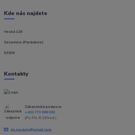
Kde nás najdete
Veská 129
Sezemice (Pardubice)
53304
Kontakty
Zákaznická podpora
+420 773 998 582
(Po-Pá, 8-18 hod.)
jm.modely@gmail.com