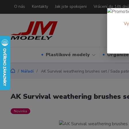
O nás
Kontakty
Jak jste spokojeni
Vrácení do 14ti dn
Vy
Plastikové modely
Organizé
Nářadí
AK Survival weathering brushes set / Sada pati
AK Survival weathering brushes se
Novinka