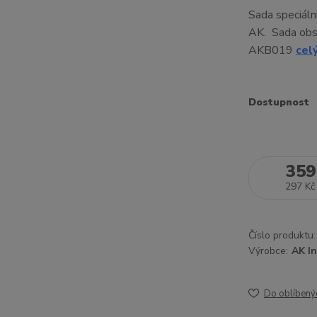
Sada speciáln
AK. Sada ob
AKB019
cel
Dostupnost
359
297 Kč
Číslo produktu:
Výrobce:
AK In
Do oblíbený