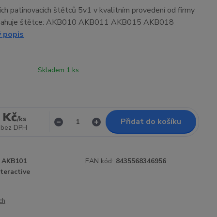
ích patinovacích štětců 5v1 v kvalitním provedení od firmy
sahuje štětce: AKB010 AKB011 AKB015 AKB018
ý popis
Skladem 1 ks
 Kč
/
ks
Přidat do košíku
bez DPH
AKB101
EAN kód:
8435568346956
teractive
ch