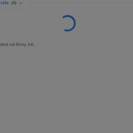
táře
0
edení od firmy AK.