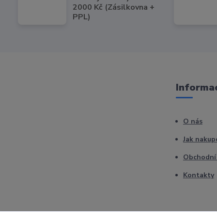
2000 Kč (Zásilkovna +
PPL)
Informac
O nás
Jak nakup
Obchodní
Kontakty