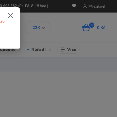
3 998 582
(Po-Pá, 8-18 hod.)
Přihlášení
026
0
0 Kč
CZK
Více
Chemie
Nářadí