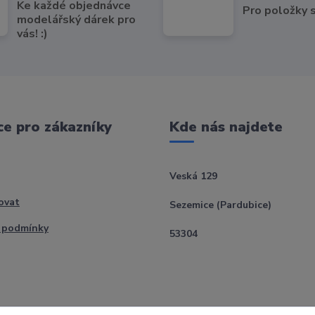
Ke každé objednávce
Pro položky
modelářský dárek pro
vás! :)
e pro zákazníky
Kde nás najdete
Veská 129
ovat
Sezemice (Pardubice)
 podmínky
53304