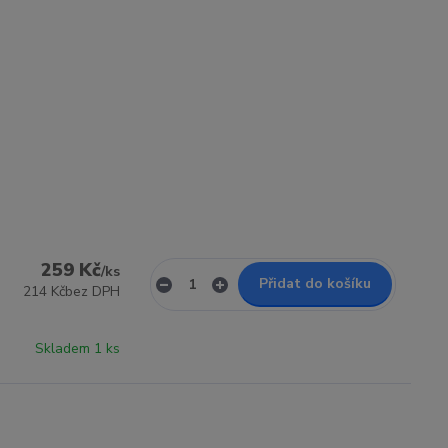
259 Kč
/
ks
Přidat do košíku
214 Kč
bez DPH
Skladem 1 ks