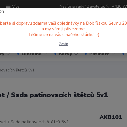
ů
Nevíte si rady? Zavolejte.
+420 77
Více
berte si dopravu zdarma vaší objednávky na Dobříšskou Šelmu 2
a my vám ji přivezeme!
Hledat
Těšíme se na vás u našeho stánku! :-)
Zavřít
ry
Diorama
Barvy
Patinace
novacích štětců 5v1
t / Sada patinovacích štětců 5v1
AKB101