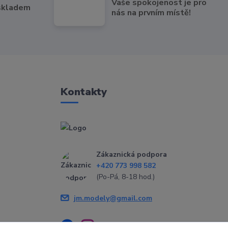
Vaše spokojenost je pro
 skladem
nás na prvním místě!
Kontakty
Zákaznická podpora
+420 773 998 582
(Po-Pá, 8-18 hod.)
jm.modely@gmail.com