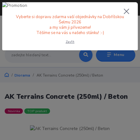
+420 773 998 582
CZK
(Po-Pá, 8-18 hod.)
Vyberte si dopravu zdarma vaší objednávky na Dobříšskou
Šelmu 2026
a my vám ji přivezeme!
0
0 Kč
Těšíme se na vás u našeho stánku! :-)
Zavřít
Menu
Diorama
AK Terrains Concrete (250ml) / Beton
AK Terrains Concrete (250ml) / Beton
Novinka
TOP produkt