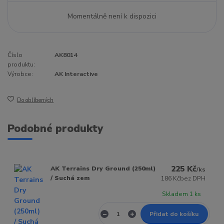
Momentálně není k dispozici
Číslo
AK8014
produktu:
Výrobce:
AK Interactive
Do oblíbených
Podobné produkty
225 Kč
AK Terrains Dry Ground (250ml)
/
ks
/ Suchá zem
186 Kč
bez DPH
Skladem 1 ks
Přidat do košíku