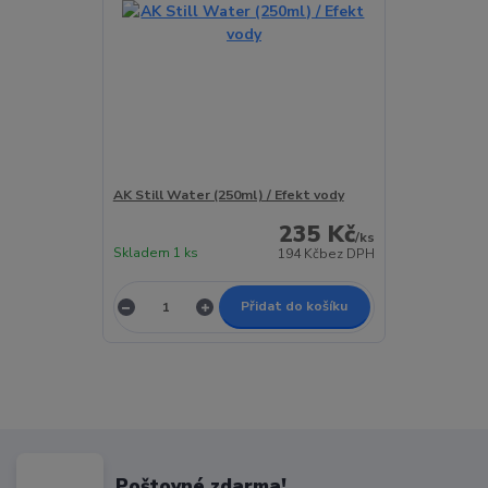
AK Still Water (250ml) / Efekt vody
235 Kč
/
ks
Skladem 1 ks
194 Kč
bez DPH
Přidat do košíku
Poštovné zdarma!