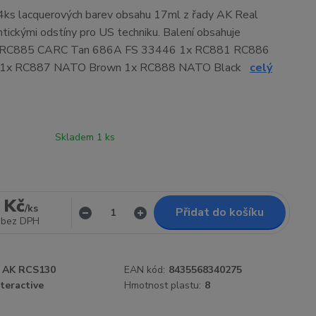
 4ks lacquerových barev obsahu 17ml z řady AK Real
ntickými odstíny pro US techniku. Balení obsahuje
x RC885 CARC Tan 686A FS 33446 1x RC881 RC886
 1x RC887 NATO Brown 1x RC888 NATO Black
celý
Skladem 1 ks
 Kč
/
ks
Přidat do košíku
bez DPH
AK RCS130
EAN kód:
8435568340275
teractive
Hmotnost plastu:
8