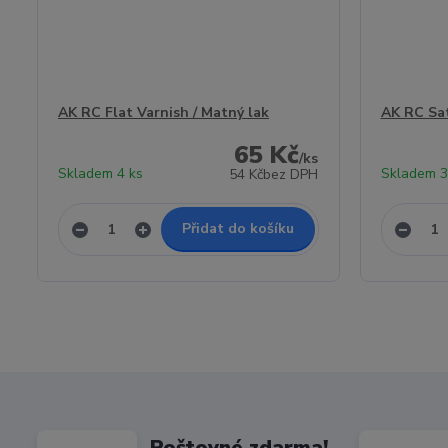
AK RC Flat Varnish / Matný lak
AK RC Sat
65 Kč
/
ks
Skladem 4 ks
Skladem 3
54 Kč
bez DPH
Přidat do košíku
Poštovné zdarma!