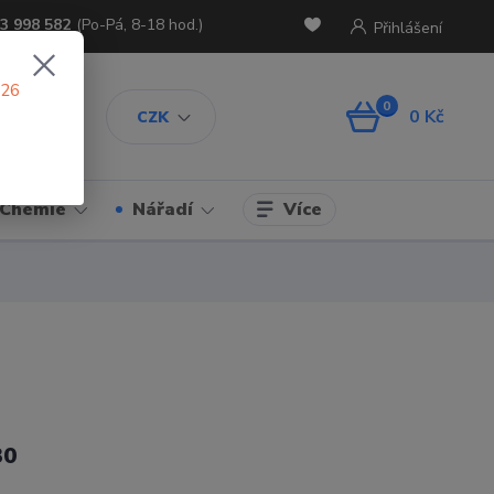
3 998 582
(Po-Pá, 8-18 hod.)
Přihlášení
026
0
0 Kč
CZK
Více
Chemie
Nářadí
30