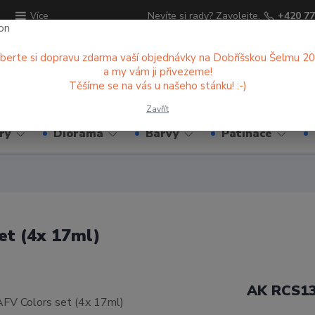
ů
Nevíte si rady? Zavolejte.
+420 77
Více
berte si dopravu zdarma vaší objednávky na Dobříšskou Šelmu 2
a my vám ji přivezeme!
Hledat
Těšíme se na vás u našeho stánku! :-)
Zavřít
ry
Diorama
Barvy
Patinace
t (4x 17ml)
AK RCS1