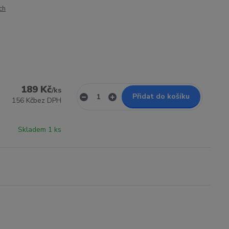
ch
189 Kč
/
ks
Přidat do košíku
156 Kč
bez DPH
Skladem 1 ks