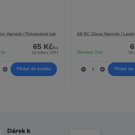
in Varnish / Polomatný lak
AK RC Gloss Varnish / Leskl
65 Kč
6
/
ks
 ks
Skladem 3 ks
54 Kč
bez DPH
54 
Přidat do košíku
Přidat do
Dárek k