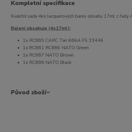
Kompletní specifikace
Kvalitní sada 4ks lacquerových barev obsahu 17ml z řady A
Balení obsahuje (4x17ml):
1x RC885 CARC Tan 686A FS 33446
1x RC881 RC886 NATO Green
1x RC887 NATO Brown
1x RC888 NATO Black
Původ zboží