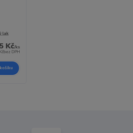
ý lak
5 Kč
/
ks
Kč
bez DPH
 košíku