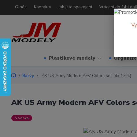
O nás
Kontakty
Jak jste spokojeni
Vrácení do 14ti dn
Vy
Plastikové modely
Organizé
Barvy
AK US Army Modern AFV Colors set (4x 17ml)
AK US Army Modern AFV Colors se
Novinka