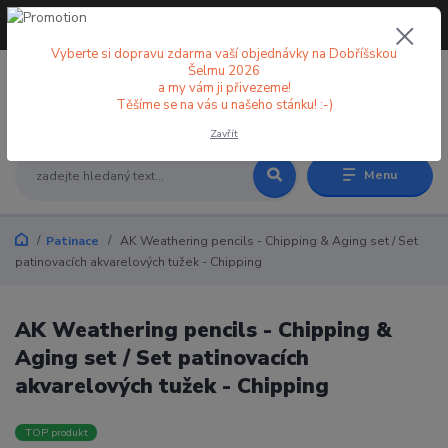
+420 773 998 582
CZK
(Po-Pá, 8-18 hod.)
Vyberte si dopravu zdarma vaší objednávky na Dobříšskou
Šelmu 2026
a my vám ji přivezeme!
0
0 Kč
Těšíme se na vás u našeho stánku! :-)
Zavřít
Menu
Patinace
AK Weathering pencils - Chipping & Aging set / Set
patinovacích akvarelových tužek - Chipping
AK Weathering pencils - Chipping &
Aging set / Set patinovacích
akvarelových tužek - Chipping
TOP produkt