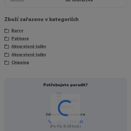
Výrobce
AK Interactive
Zboží zařazeno v kategoriích
Barvy
Patinace
Akvarelové tužky
Akvarelové tužky
Chipping
Potřebujete poradit?
Zákaznická podpora
+420 773 998 582
(Po-Pá, 8-18 hod.)