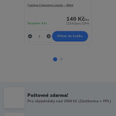
Tamiya Chipping Liquid - 40ml
UStar Model 
(Chipping) / P
140 Kč
/
ks
Skladem 4 ks
Skladem 5 ks
116 Kč
bez DPH
Přidat do košíku
Poštovné zdarma!
Pro objednávky nad 2000 Kč (Zásilkovna + PPL)