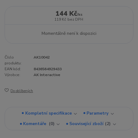
144 Kč
/
ks
119 Kč
bez DPH
Momentálně není k dispozici
Číslo
AK10042
produktu:
EAN kód:
8436564929433
Výrobce:
AK Interactive
Do oblíbených
Kompletní specifikace
Parametry
Komentáře
0
Související zboží
2