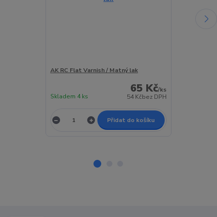
AK RC Flat Varnish / Matný lak
AK RC Satin V
65 Kč
/
ks
Skladem 4 ks
Skladem 3 ks
54 Kč
bez DPH
Přidat do košíku