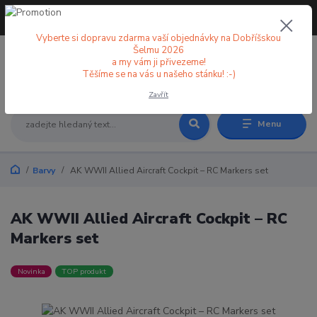
+420 773 998 582
CZK
(Po-Pá, 8-18 hod.)
Vyberte si dopravu zdarma vaší objednávky na Dobříšskou
Šelmu 2026
a my vám ji přivezeme!
0
0 Kč
Těšíme se na vás u našeho stánku! :-)
Zavřít
Menu
Barvy
AK WWII Allied Aircraft Cockpit – RC Markers set
AK WWII Allied Aircraft Cockpit – RC
Markers set
Novinka
TOP produkt