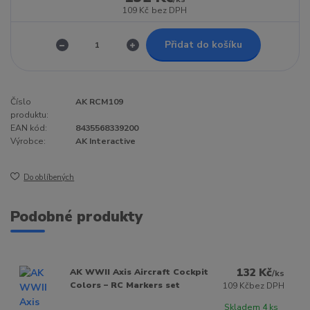
109 Kč
bez DPH
Přidat do košíku
Číslo
AK RCM109
produktu:
EAN kód:
8435568339200
Výrobce:
AK Interactive
Do oblíbených
Podobné produkty
132 Kč
AK WWII Axis Aircraft Cockpit
/
ks
Colors – RC Markers set
109 Kč
bez DPH
Skladem 4 ks