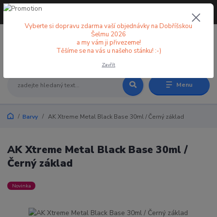
+420 773 998 582
CZK
(Po-Pá, 8-18 hod.)
Vyberte si dopravu zdarma vaší objednávky na Dobříšskou
Šelmu 2026
a my vám ji přivezeme!
0
0 Kč
Těšíme se na vás u našeho stánku! :-)
Zavřít
Menu
Barvy
AK Xtreme Metal Black Base 30ml / Černý základ
AK Xtreme Metal Black Base 30ml /
Černý základ
Novinka