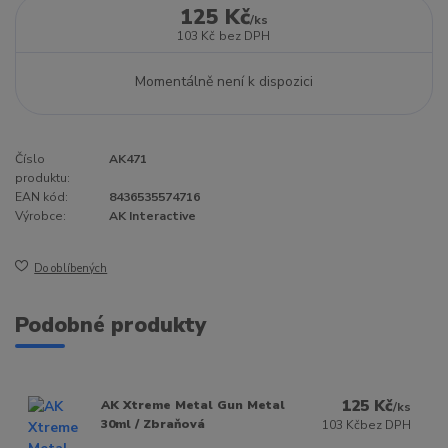
125 Kč
/
ks
103 Kč
bez DPH
Momentálně není k dispozici
Číslo
AK471
produktu:
EAN kód:
8436535574716
Výrobce:
AK Interactive
Do oblíbených
Podobné produkty
125 Kč
AK Xtreme Metal Gun Metal
/
ks
30ml / Zbraňová
103 Kč
bez DPH