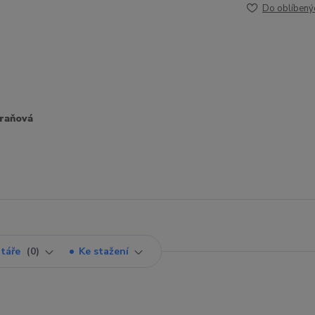
Do oblíbený
raňová
táře
0
Ke stažení