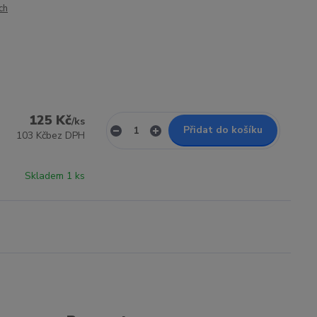
ch
125 Kč
/
ks
Přidat do košíku
103 Kč
bez DPH
Skladem 1 ks