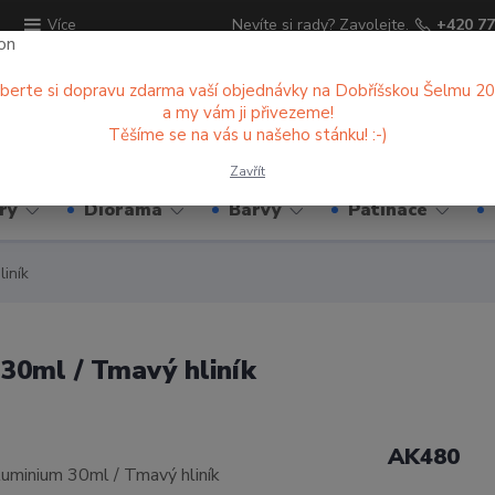
ů
Nevíte si rady? Zavolejte.
+420 77
Více
berte si dopravu zdarma vaší objednávky na Dobříšskou Šelmu 2
a my vám ji přivezeme!
Hledat
Těšíme se na vás u našeho stánku! :-)
Zavřít
ry
Diorama
Barvy
Patinace
iník
30ml / Tmavý hliník
AK480