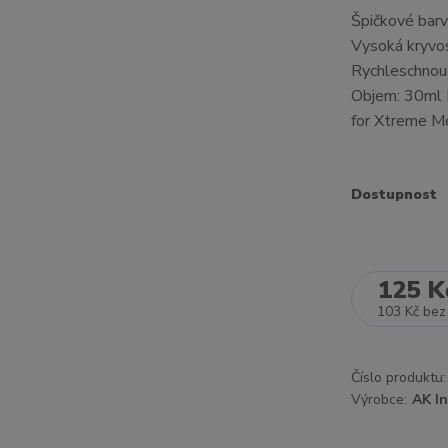
Špičkové barv
Vysoká kryvo
Rychleschnouc
Objem: 30ml P
for Xtreme Met
Dostupnost
125 K
103 Kč
bez
Číslo produktu:
Výrobce:
AK In