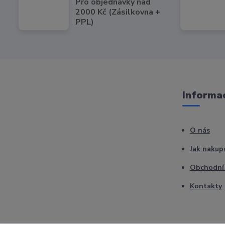
Pro objednávky nad
2000 Kč (Zásilkovna +
PPL)
Informac
O nás
Jak nakup
Obchodní
Kontakty