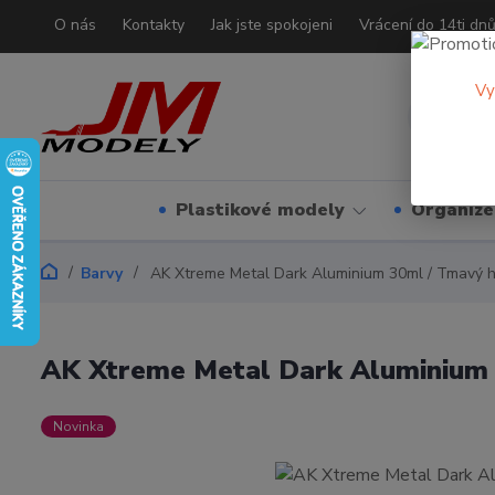
O nás
Kontakty
Jak jste spokojeni
Vrácení do 14ti dn
Vy
Plastikové modely
Organizé
Barvy
AK Xtreme Metal Dark Aluminium 30ml / Tmavý hl
AK Xtreme Metal Dark Aluminium 
Novinka