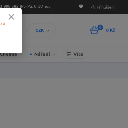
3 998 582
(Po-Pá, 8-18 hod.)
Přihlášení
026
0
0 Kč
CZK
Více
Chemie
Nářadí