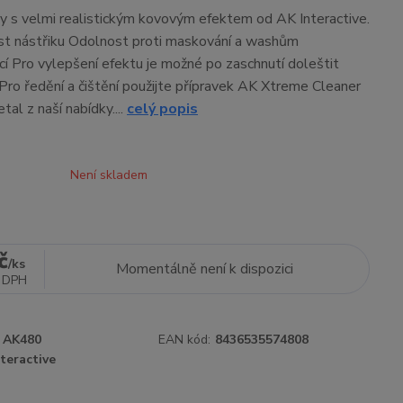
y s velmi realistickým kovovým efektem od AK Interactive.
st nástřiku Odolnost proti maskování a washům
í Pro vylepšení efektu je možné po zaschnutí doleštit
ro ředění a čištění použijte přípravek AK Xtreme Cleaner
al z naší nabídky....
celý popis
Není skladem
č
/
ks
Momentálně není k dispozici
 DPH
AK480
EAN kód:
8436535574808
teractive