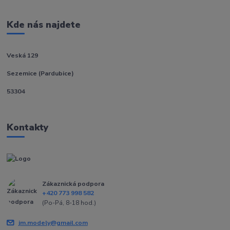
Kde nás najdete
Veská 129
Sezemice (Pardubice)
53304
Kontakty
Zákaznická podpora
+420 773 998 582
(Po-Pá, 8-18 hod.)
jm.modely@gmail.com