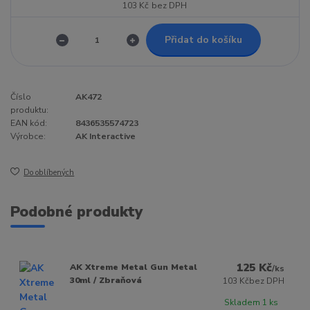
103 Kč
bez DPH
Přidat do košíku
Číslo
AK472
produktu:
EAN kód:
8436535574723
Výrobce:
AK Interactive
Do oblíbených
Podobné produkty
125 Kč
AK Xtreme Metal Gun Metal
/
ks
30ml / Zbraňová
103 Kč
bez DPH
Skladem 1 ks