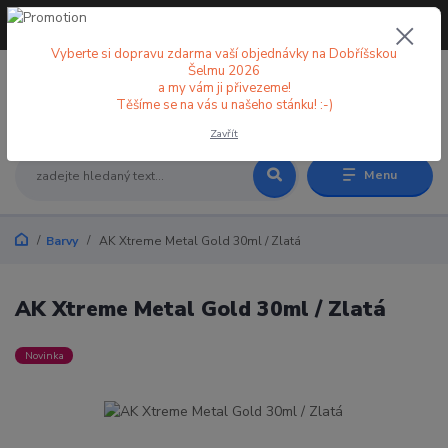
+420 773 998 582
CZK
(Po-Pá, 8-18 hod.)
Vyberte si dopravu zdarma vaší objednávky na Dobříšskou
Šelmu 2026
a my vám ji přivezeme!
0
0 Kč
Těšíme se na vás u našeho stánku! :-)
Zavřít
Menu
Barvy
AK Xtreme Metal Gold 30ml / Zlatá
AK Xtreme Metal Gold 30ml / Zlatá
Novinka