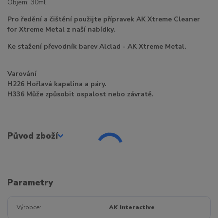
Objem: 30ml
Pro ředění a čištění použijte přípravek AK Xtreme Cleaner
for Xtreme Metal z naší nabídky.
Ke stažení převodník barev Alclad - AK Xtreme Metal.
Varování
H226 Hořlavá kapalina a páry.
H336 Může způsobit ospalost nebo závratě.
Původ zboží
Parametry
Výrobce
AK Interactive