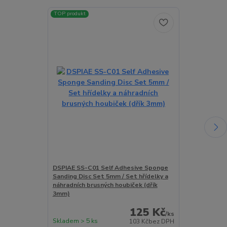
TOP produkt
TOP produkt
DSPIAE SS-C01 Self Adhesive Sponge
DSPIAE SS-C0
Sanding Disc Set 5mm / Set hřídelky a
Sanding Disc 
náhradních brusných houbiček (dřík
náhradních br
3mm)
3mm)
125 Kč
/
ks
Skladem > 5 ks
Skladem > 5 k
103 Kč
bez DPH