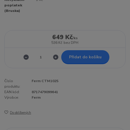
poplatek
(Bruska)
649 Kč
/
ks
536 Kč
bez DPH
Přidat do košíku
Číslo
Ferm CTM1025
produktu:
EAN kód:
8717479099641
Výrobce:
Ferm
Do oblíbených