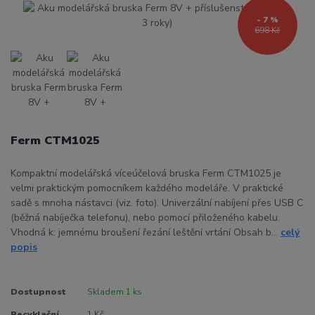
- 7 %
698 Kč
Ferm CTM1025
Kompaktní modelářská víceúčelová bruska Ferm CTM1025 je
velmi praktickým pomocníkem každého modeláře. V praktické
sadě s mnoha nástavci (viz. foto). Univerzální nabíjení přes USB C
(běžná nabíječka telefonu), nebo pomocí přiloženého kabelu.
Vhodná k: jemnému broušení řezání leštění vrtání Obsah b...
celý
popis
Dostupnost
Skladem 1 ks
Recyklační
1 Kč