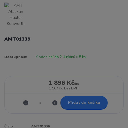
AMT01339
Dostupnost
K odeslání do 2-4 týdnů > 5 ks
1 896 Kč
/
ks
1 567 Kč
bez DPH
Přidat do košíku
Číslo
AMT01339