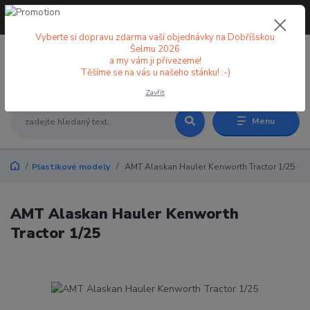
+420 773 998 582
CZK
(Po-Pá, 8-18 hod.)
Vyberte si dopravu zdarma vaší objednávky na Dobříšskou
Šelmu 2026
a my vám ji přivezeme!
0
0 Kč
Těšíme se na vás u našeho stánku! :-)
Zavřít
Menu
Plastikové modely
AMT Alaskan Hauler Kenworth Tractor 1/25
AMT Alaskan Hauler Kenworth
Tractor 1/25