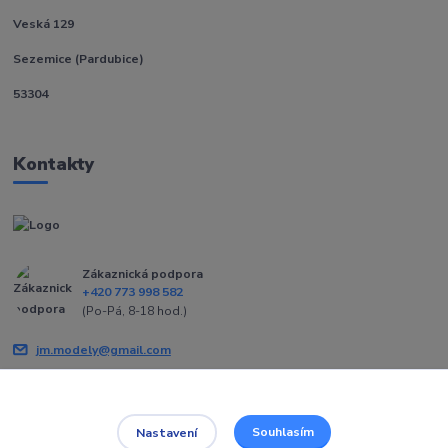
Veská 129
Sezemice (Pardubice)
53304
Kontakty
Zákaznická podpora
+420 773 998 582
(Po-Pá, 8-18 hod.)
jm.modely@gmail.com
Souhlasím
Nastavení