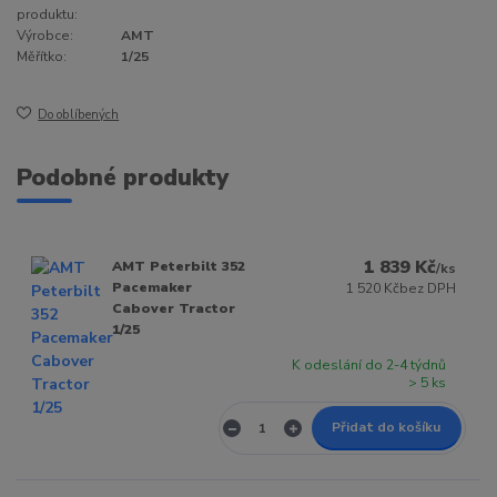
produktu:
Výrobce:
AMT
Měřítko:
1/25
Do oblíbených
Podobné produkty
1 839 Kč
AMT Peterbilt 352
/
ks
Pacemaker
1 520 Kč
bez DPH
Cabover Tractor
1/25
K odeslání do 2-4 týdnů
> 5 ks
Přidat do košíku