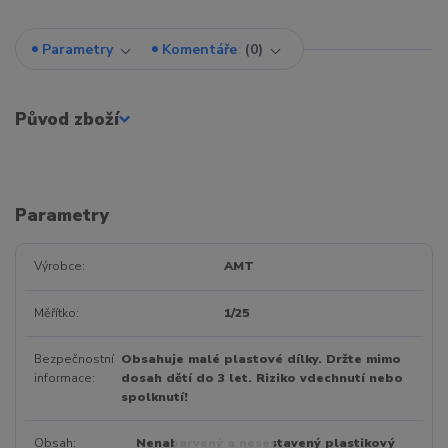
Parametry
Komentáře
0
Původ zboží
Parametry
Výrobce
AMT
Měřítko
1/25
Bezpečnostní
Obsahuje malé plastové dílky. Držte mimo
informace
dosah dětí do 3 let. Riziko vdechnutí nebo
spolknutí!
Obsah
Nenabarvený a nesestavený plastikový