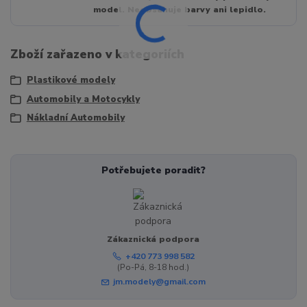
model. Neobsahuje barvy ani lepidlo.
Zboží zařazeno v kategoriích
Plastikové modely
Automobily a Motocykly
Nákladní Automobily
Potřebujete poradit?
Zákaznická podpora
+420 773 998 582
(Po-Pá, 8-18 hod.)
jm.modely@gmail.com