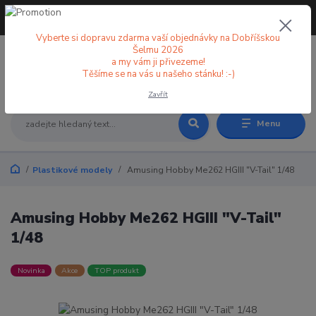
+420 773 998 582
CZK
(Po-Pá, 8-18 hod.)
Vyberte si dopravu zdarma vaší objednávky na Dobříšskou
Šelmu 2026
a my vám ji přivezeme!
0
0 Kč
Těšíme se na vás u našeho stánku! :-)
Zavřít
Menu
Plastikové modely
Amusing Hobby Me262 HGIII "V-Tail" 1/48
Amusing Hobby Me262 HGIII "V-Tail"
1/48
Novinka
Akce
TOP produkt