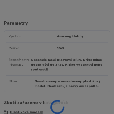
Parametry
Výrobce
Amusing Hobby
Měřítko
1/48
Bezpečnostní
Obsahuje malé plastové dílky. Držte mimo
informace
dosah dětí do 3 let. Riziko vdechnutí nebo
spolknutí!
Obsah
Nenabarvený a nesestavený plastikový
model. Neobsahuje barvy ani lepidlo.
Zboží zařazeno v kategoriích
Plastikové modely