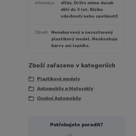
informace
dílky. Držte mimo dosah
dětí do 3 let. Riziko
vdechnutí nebo spolknutí!
Obsah
Nenabarvený a nesestavený
plastikový model. Neobsahuje
barvy ani lepidlo.
Zboží zařazeno v kategoriích
Plastikové modely
Automobily a Motocykly
Osobní Automobily
Potřebujete poradit?