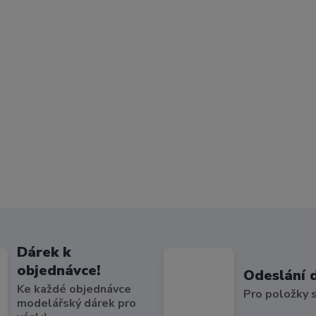
Dárek k
objednávce!
Odeslání 
Ke každé objednávce
Pro položky
modelářský dárek pro