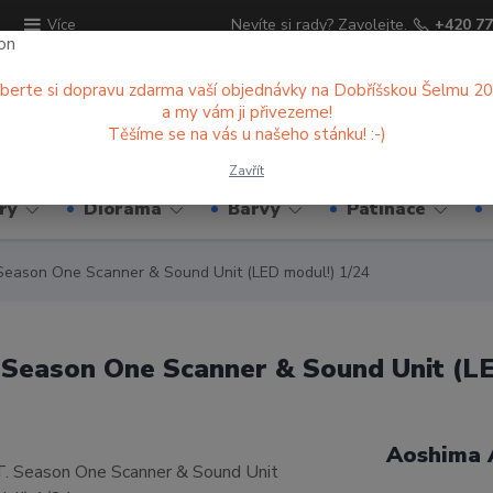
ů
Nevíte si rady? Zavolejte.
+420 77
Více
berte si dopravu zdarma vaší objednávky na Dobříšskou Šelmu 2
a my vám ji přivezeme!
Hledat
Těšíme se na vás u našeho stánku! :-)
Zavřít
ry
Diorama
Barvy
Patinace
. Season One Scanner & Sound Unit (LED modul!) 1/24
. Season One Scanner & Sound Unit (L
Aoshima