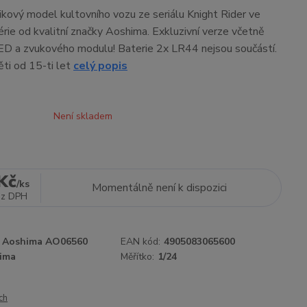
tikový model kultovního vozu ze seriálu Knight Rider ve
série od kvalitní značky Aoshima. Exkluzivní verze včetně
ED a zvukového modulu! Baterie 2x LR44 nejsou součástí.
ti od 15-ti let
celý popis
Není skladem
Kč
/
ks
Momentálně není k dispozici
ez DPH
Aoshima AO06560
EAN kód:
4905083065600
ima
Měřítko:
1/24
ch