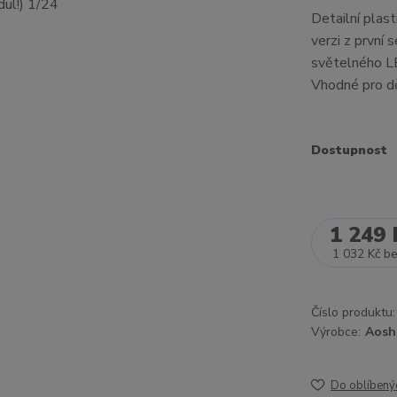
Detailní plas
verzi z první 
světelného L
Vhodné pro dě
Dostupnost
1 249 
1 032 Kč
b
Číslo produktu:
Výrobce:
Aosh
Do oblíbený