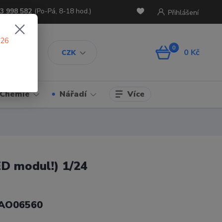
3 998 582
(Po-Pá, 8-18 hod.)
Přihlášení
026
0
0 Kč
CZK
Více
Chemie
Nářadí
ED modul!) 1/24
 AO06560