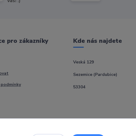
vás! :)
e pro zákazníky
Kde nás najdete
Veská 129
ovat
Sezemice (Pardubice)
 podmínky
53304