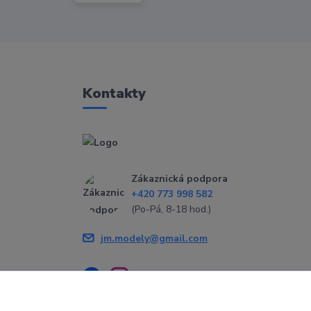
Kontakty
Zákaznická podpora
+420 773 998 582
(Po-Pá, 8-18 hod.)
jm.modely@gmail.com