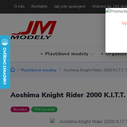
O nás
Kontakty
Jak jste spokojeni
Vrácení do 14ti dn
Vy
Plastikové modely
Organizé
Plastikové modely
Aoshima Knight Rider 2000 K.I.T.T
Aoshima Knight Rider 2000 K.I.T.T
Novinka
TOP produkt