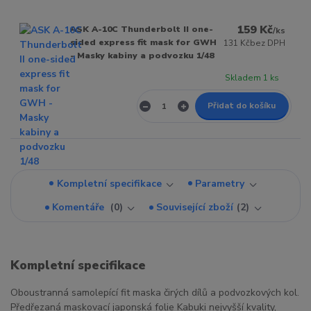
159 Kč
ASK A-10C Thunderbolt II one-
/
ks
sided express fit mask for GWH
131 Kč
bez DPH
- Masky kabiny a podvozku 1/48
Skladem 1 ks
Přidat do košíku
Kompletní specifikace
Parametry
Komentáře
0
Související zboží
2
Kompletní specifikace
Oboustranná samolepící fit maska čirých dílů a podvozkových kol.
Předřezaná maskovací japonská folie Kabuki nejvyšší kvality,