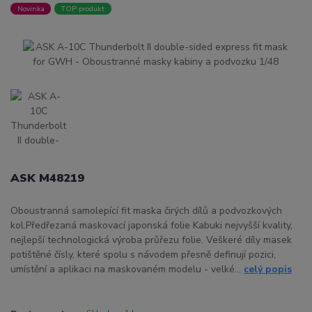
Novinka
TOP produkt
ASK M48219
Oboustranná samolepící fit maska čirých dílů a podvozkových
kol.Předřezaná maskovací japonská folie Kabuki nejvyšší kvality,
nejlepší technologická výroba průřezu folie. Veškeré díly masek
potištěné čísly, které spolu s návodem přesně definují pozici,
umístění a aplikaci na maskovaném modelu - velké...
celý popis