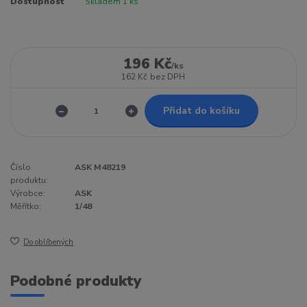
Dostupnost
Skladem 1 ks
196 Kč
/
ks
162 Kč
bez DPH
Přidat do košíku
Číslo
ASK M48219
produktu:
Výrobce:
ASK
Měřítko:
1/48
Do oblíbených
Podobné produkty