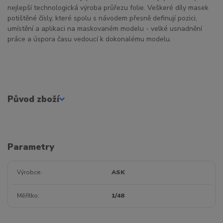
nejlepší technologická výroba průřezu folie. Veškeré díly masek
potištěné čísly, které spolu s návodem přesně definují pozici,
umístění a aplikaci na maskovaném modelu - velké usnadnění
práce a úspora času vedoucí k dokonalému modelu.
Původ zboží
Parametry
Výrobce
ASK
Měřítko
1/48