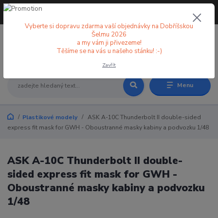
+420 773 998 582
CZK
(Po-Pá, 8-18 hod.)
Vyberte si dopravu zdarma vaší objednávky na Dobříšskou
Šelmu 2026
a my vám ji přivezeme!
0
0 Kč
Těšíme se na vás u našeho stánku! :-)
Zavřít
Menu
Plastikové modely
ASK A-10C Thunderbolt II double-sided
express fit mask for GWH - Oboustranné masky kabiny a podvozku 1/48
ASK A-10C Thunderbolt II double-
sided express fit mask for GWH -
Oboustranné masky kabiny a podvozku
1/48