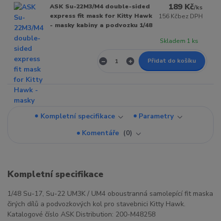
189 Kč
ASK Su-22M3/M4 double-sided
/
ks
express fit mask for Kitty Hawk
156 Kč
bez DPH
- masky kabiny a podvozku 1/48
Skladem 1 ks
Přidat do košíku
Kompletní specifikace
Parametry
Komentáře
0
Kompletní specifikace
1/48 Su-17, Su-22 UM3K / UM4 oboustranná samolepící fit maska
čirých dílů a podvozkových kol pro stavebnici Kitty Hawk.
Katalogové číslo ASK Distribution: 200-M48258