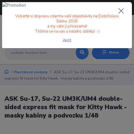
+420 773 998 582
CZK
(Po-Pá, 8-18 hod.)
Vyberte si dopravu zdarma vaší objednávky na Dobříšskou
Šelmu 2026
a my vám ji přivezeme!
0
0 Kč
Těšíme se na vás u našeho stánku! :-)
Zavřít
Menu
Plastikové modely
ASK Su-17, Su-22 UM3K/UM4 double-sided
express fit mask for Kitty Hawk - masky kabiny a podvozku 1/48
ASK Su-17, Su-22 UM3K/UM4 double-
sided express fit mask for Kitty Hawk -
masky kabiny a podvozku 1/48