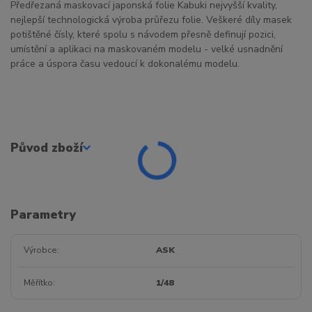
Předřezaná maskovací japonská folie Kabuki nejvyšší kvality,
nejlepší technologická výroba průřezu folie. Veškeré díly masek
potištěné čísly, které spolu s návodem přesně definují pozici,
umístění a aplikaci na maskovaném modelu - velké usnadnění
práce a úspora času vedoucí k dokonalému modelu.
Původ zboží
Parametry
Výrobce
ASK
Měřítko
1/48