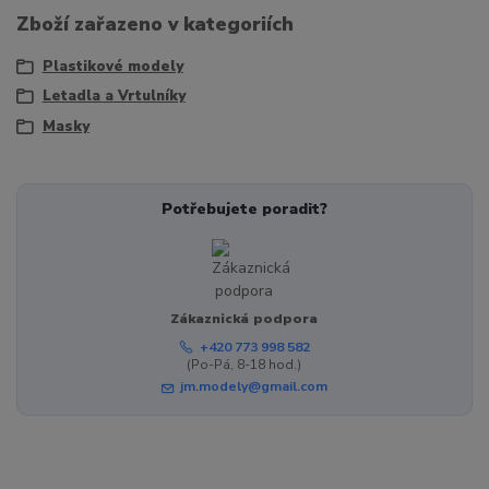
Zboží zařazeno v kategoriích
Plastikové modely
Letadla a Vrtulníky
Masky
Potřebujete poradit?
Zákaznická podpora
+420 773 998 582
(Po-Pá, 8-18 hod.)
jm.modely@gmail.com