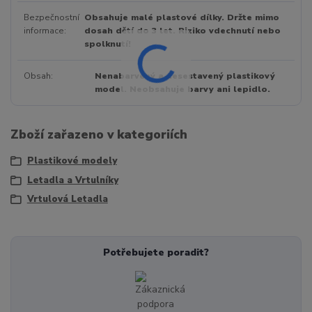
Bezpečnostní
Obsahuje malé plastové dílky. Držte mimo
informace
dosah dětí do 3 let. Riziko vdechnutí nebo
spolknutí!
Obsah
Nenabarvený a nesestavený plastikový
model. Neobsahuje barvy ani lepidlo.
Zboží zařazeno v kategoriích
Plastikové modely
Letadla a Vrtulníky
Vrtulová Letadla
Potřebujete poradit?