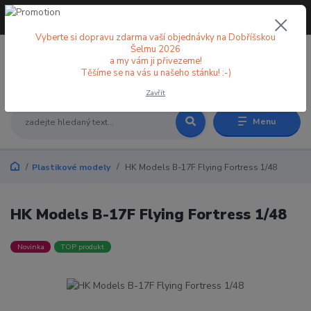
+420 773 998 582
CZK
(Po-Pá, 8-18 hod.)
Vyberte si dopravu zdarma vaší objednávky na Dobříšskou
Šelmu 2026
a my vám ji přivezeme!
0
0 Kč
Těšíme se na vás u našeho stánku! :-)
Zavřít
Menu
Plastikové modely
HK Models B-17F Flying Fortress 1/48
HK Models B-17F Flying Fortress 1/48
Novinka
TOP produkt