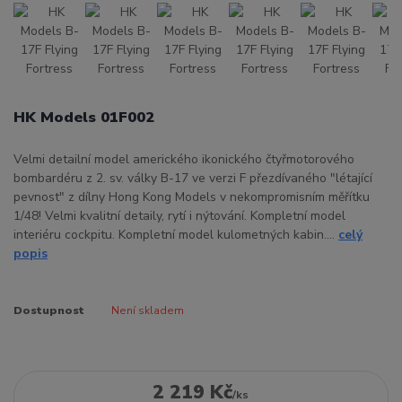
HK Models 01F002
Velmi detailní model amerického ikonického čtyřmotorového
bombardéru z 2. sv. války B-17 ve verzi F přezdívaného "létající
pevnost" z dílny Hong Kong Models v nekompromisním měřítku
1/48! Velmi kvalitní detaily, rytí i nýtování. Kompletní model
interiéru cockpitu. Kompletní model kulometných kabin....
celý
popis
Dostupnost
Není skladem
2 219 Kč
/
ks