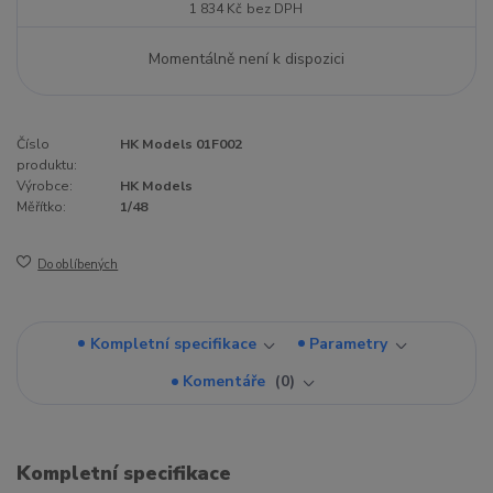
1 834 Kč
bez DPH
Momentálně není k dispozici
Číslo
HK Models 01F002
produktu:
Výrobce:
HK Models
Měřítko:
1/48
Do oblíbených
Kompletní specifikace
Parametry
Komentáře
0
Kompletní specifikace