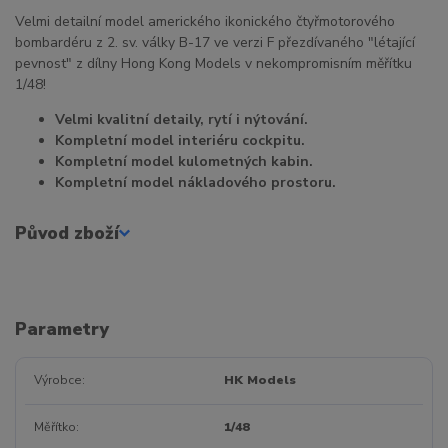
Velmi detailní model amerického ikonického čtyřmotorového
bombardéru z 2. sv. války B-17 ve verzi F přezdívaného "létající
pevnost" z dílny Hong Kong Models v nekompromisním měřítku
1/48!
Velmi kvalitní detaily, rytí i nýtování.
Kompletní model interiéru cockpitu.
Kompletní model kulometných kabin.
Kompletní model nákladového prostoru.
Původ zboží
Parametry
Výrobce
HK Models
Měřítko
1/48