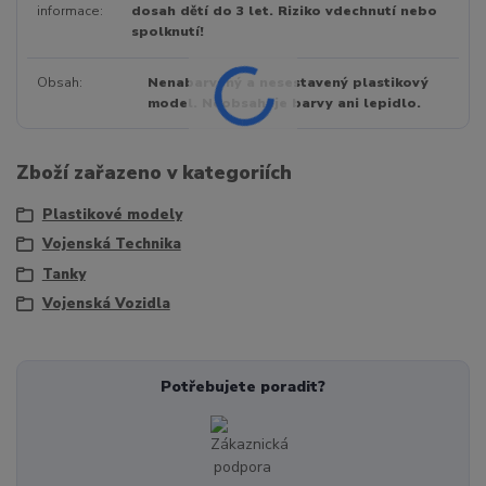
informace
dosah dětí do 3 let. Riziko vdechnutí nebo
spolknutí!
Obsah
Nenabarvený a nesestavený plastikový
model. Neobsahuje barvy ani lepidlo.
Zboží zařazeno v kategoriích
Plastikové modely
Vojenská Technika
Tanky
Vojenská Vozidla
Potřebujete poradit?