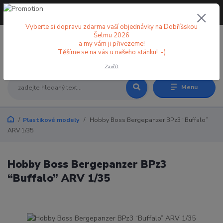
+420 773 998 582
CZK
(Po-Pá, 8-18 hod.)
Vyberte si dopravu zdarma vaší objednávky na Dobříšskou
Šelmu 2026
a my vám ji přivezeme!
0
0 Kč
Těšíme se na vás u našeho stánku! :-)
Zavřít
Menu
Plastikové modely
Hobby Boss Bergepanzer BPz3 “Buffalo”
ARV 1/35
Hobby Boss Bergepanzer BPz3
“Buffalo” ARV 1/35