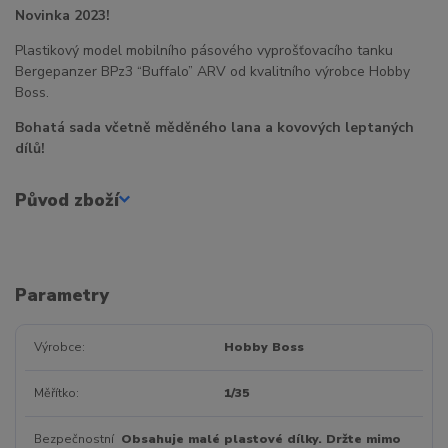
Novinka 2023!
Plastikový model mobilního pásového vyprošťovacího tanku
Bergepanzer BPz3 “Buffalo” ARV od kvalitního výrobce Hobby
Boss.
Bohatá sada včetně měděného lana a kovových leptaných
dílů!
Původ zboží
Parametry
Výrobce
Hobby Boss
Měřítko
1/35
Bezpečnostní
Obsahuje malé plastové dílky. Držte mimo