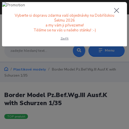
+420 773 998 582
CZK
(Po-Pá, 8-18 hod.)
Vyberte si dopravu zdarma vaší objednávky na Dobříšskou
Šelmu 2026
a my vám ji přivezeme!
0
0 Kč
Těšíme se na vás u našeho stánku! :-)
Zavřít
Menu
Plastikové modely
Border Model Pz.Bef.Wg.III Ausf.K with
Schurzen 1/35
Border Model Pz.Bef.Wg.III Ausf.K
with Schurzen 1/35
TOP produkt