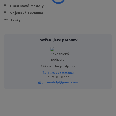
Plastikové modely
Vojenská Technika
Tanky
Potřebujete poradit?
Zákaznická podpora
+420 773 998 582
(Po-Pá, 8-18 hod.)
jm.modely@gmail.com