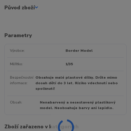
Původ zboží
Parametry
Výrobce
Border Model
Měřítko
1/35
Bezpečnostní
Obsahuje malé plastové dílky. Držte mimo
informace
dosah dětí do 3 let. Riziko vdechnutí nebo
spolknutí!
Obsah
Nenabarvený a nesestavený plastikový
model. Neobsahuje barvy ani lepidlo.
Zboží zařazeno v kategoriích