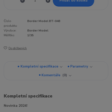
Přidat do košíku
Číslo
Border Model BT-048
produktu:
Výrobce:
Border Model
Měřítko:
1/35
Do oblíbených
Kompletní specifikace
Parametry
Komentáře
0
Kompletní specifikace
Novinka 2024!