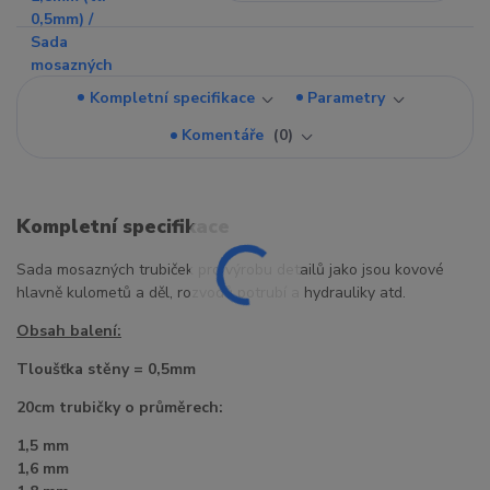
Kompletní specifikace
Parametry
Komentáře
0
Kompletní specifikace
Sada mosazných trubiček pro výrobu detailů jako jsou kovové
hlavně kulometů a děl, rozvodů potrubí a hydrauliky atd.
Obsah balení:
Tloušťka stěny = 0,5mm
20cm trubičky o průměrech:
1,5 mm
1,6 mm