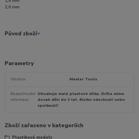
1,8 mm
2,0 mm
Původ zboží
Parametry
Výrobce
Master Tools
Bezpečnostní
Obsahuje malé plastové dílky. Držte mimo
informace
dosah dětí do 3 let. Riziko vdechnutí nebo
spolknutí!
Zboží zařazeno v kategoriích
Plastikové modely