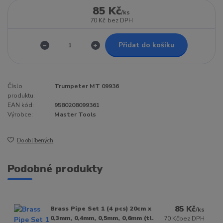
85 Kč
/
ks
70 Kč
bez DPH
Přidat do košíku
Číslo
Trumpeter MT 09936
produktu:
EAN kód:
9580208099361
Výrobce:
Master Tools
Do oblíbených
Podobné produkty
85 Kč
Brass Pipe Set 1 (4 pcs) 20cm x
/
ks
0,3mm, 0,4mm, 0,5mm, 0,6mm (tl.
70 Kč
bez DPH