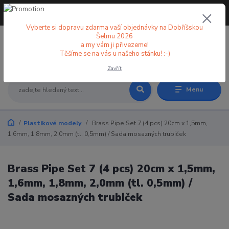
+420 773 998 582
CZK
(Po-Pá, 8-18 hod.)
Vyberte si dopravu zdarma vaší objednávky na Dobříšskou
Šelmu 2026
a my vám ji přivezeme!
0
0 Kč
Těšíme se na vás u našeho stánku! :-)
Zavřít
Menu
Plastikové modely
Brass Pipe Set 7 (4 pcs) 20cm x 1,5mm,
1,6mm, 1,8mm, 2,0mm (tl. 0,5mm) / Sada mosazných trubiček
Brass Pipe Set 7 (4 pcs) 20cm x 1,5mm,
1,6mm, 1,8mm, 2,0mm (tl. 0,5mm) /
Sada mosazných trubiček