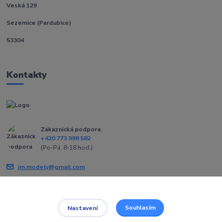
Veská 129
Sezemice (Pardubice)
53304
Kontakty
Zákaznická podpora
+420 773 998 582
(Po-Pá, 8-18 hod.)
jm.modely@gmail.com
Souhlasím
Nastavení