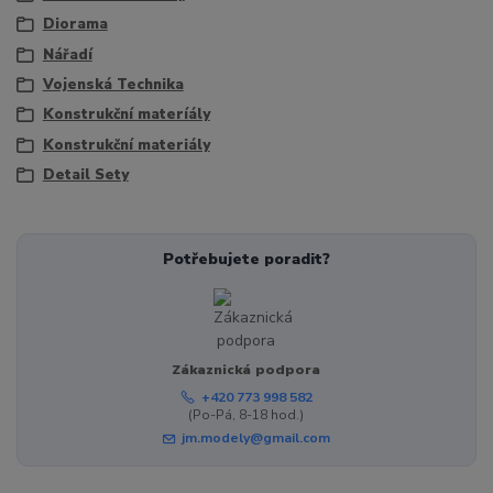
Diorama
Nářadí
Vojenská Technika
Konstrukční materíály
Konstrukční materiály
Detail Sety
Potřebujete poradit?
Zákaznická podpora
+420 773 998 582
(Po-Pá, 8-18 hod.)
jm.modely@gmail.com