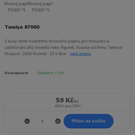
Tamiya 87060
3 kusy velmi kvalitního brusného papíru pro broušení a
začišťování dílů modelů nebo figurek. Kvalita od firmy Tamiya!
Hrubost: 2000 Rozměr: 23 x 9cm
celý popis
Dostupnost
Skladem > 5 ks
59 Kč
/
ks
49 Kč
bez DPH
Přidat do košíku