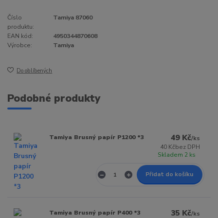
Číslo
Tamiya 87060
produktu:
EAN kód:
4950344870608
Výrobce:
Tamiya
Do oblíbených
Podobné produkty
49 Kč
Tamiya Brusný papír P1200 *3
/
ks
40 Kč
bez DPH
Skladem 2 ks
Přidat do košíku
35 Kč
Tamiya Brusný papír P400 *3
/
ks