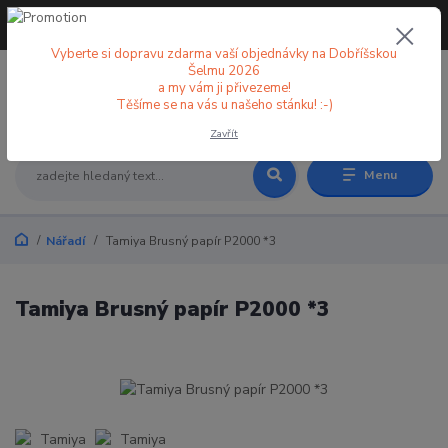
+420 773 998 582
CZK
(Po-Pá, 8-18 hod.)
Vyberte si dopravu zdarma vaší objednávky na Dobříšskou
Šelmu 2026
a my vám ji přivezeme!
0
0 Kč
Těšíme se na vás u našeho stánku! :-)
Zavřít
Menu
Nářadí
Tamiya Brusný papír P2000 *3
Tamiya Brusný papír P2000 *3