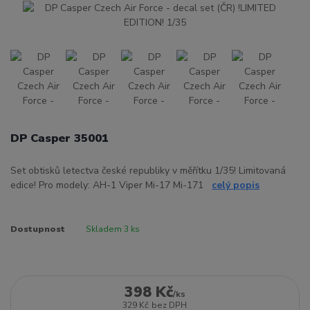
DP Casper 35001
Set obtisků letectva české republiky v měřítku 1/35! Limitovaná
edice! Pro modely: AH-1 Viper Mi-17 Mi-171
celý popis
Dostupnost
Skladem 3 ks
398 Kč
/
ks
329 Kč
bez DPH