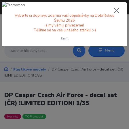
+420 773 998 582
CZK
(Po-Pá, 8-18 hod.)
Vyberte si dopravu zdarma vaší objednávky na Dobříšskou
Šelmu 2026
a my vám ji přivezeme!
0
0 Kč
Těšíme se na vás u našeho stánku! :-)
Zavřít
Menu
Plastikové modely
DP Casper Czech Air Force - decal set (ČR)
!LIMITED EDITION! 1/35
DP Casper Czech Air Force - decal set
(ČR) !LIMITED EDITION! 1/35
Novinka
TOP produkt