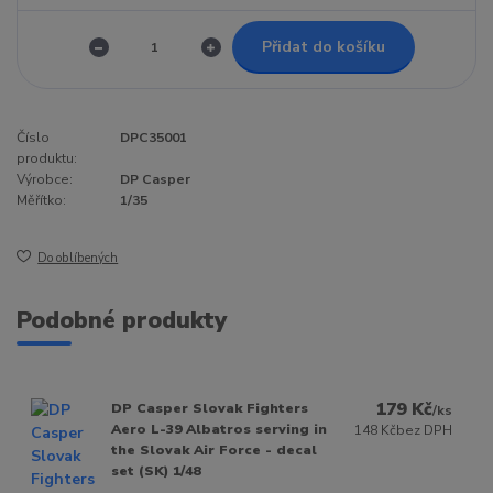
Přidat do košíku
Číslo
DPC35001
produktu:
Výrobce:
DP Casper
Měřítko:
1/35
Do oblíbených
Podobné produkty
179 Kč
DP Casper Slovak Fighters
/
ks
Aero L-39 Albatros serving in
148 Kč
bez DPH
the Slovak Air Force - decal
set (SK) 1/48