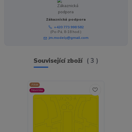
Zákaznická podpora
+420 773 998 582
(Po-Pá, 8-18 hod.)
jm.modely@gmail.com
Související zboží
3
Akce
Akce
Novinka
Novinka