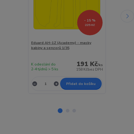
- 15 %
225 Kč
Eduard AH-1Z (Academy) - masky
Eduard AH-1Z
kabiny a senzorů 1/35
masky kabiny
1/35
191 Kč
K odeslání do
K odeslání do
/
ks
2-4 týdnů > 5 ks
2-4 týdnů > 5 
158 Kč
bez DPH
Přidat do košíku