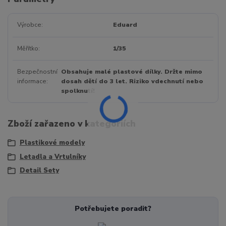
Výrobce
Eduard
Měřítko
1/35
Bezpečnostní
Obsahuje malé plastové dílky. Držte mimo
informace
dosah dětí do 3 let. Riziko vdechnutí nebo
spolknutí!
Zboží zařazeno v kategoriích
Plastikové modely
Letadla a Vrtulníky
Detail Sety
Potřebujete poradit?