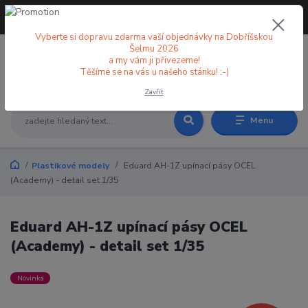
+420 773 998 582
CZK
(Po-Pá, 8-18 hod.)
Vyberte si dopravu zdarma vaší objednávky na Dobříšskou
Šelmu 2026
a my vám ji přivezeme!
0
0 Kč
Těšíme se na vás u našeho stánku! :-)
Zavřít
Menu
Plastikové modely
Eduard AH-1Z upínací pásy OCEL
(Academy) - detail set 1/35
Eduard AH-1Z upínací pásy OCEL
(Academy) - detail set 1/35
Novinka