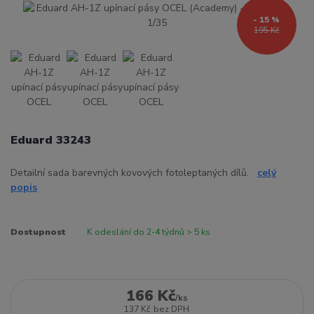
- 15 %
195 Kč
Eduard 33243
Detailní sada barevných kovových fotoleptaných dílů.
celý
popis
Dostupnost
K odeslání do 2-4 týdnů > 5 ks
166 Kč
/
ks
137 Kč
bez DPH