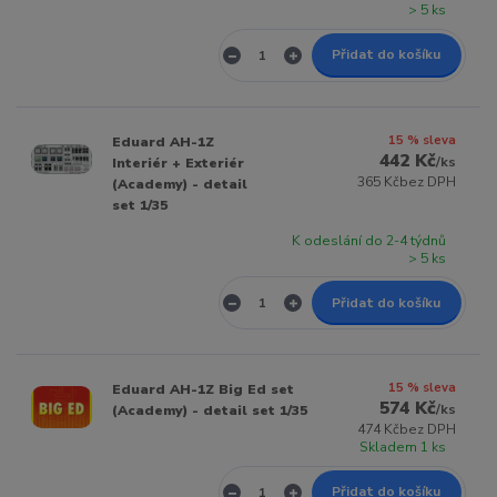
> 5 ks
Přidat do košíku
15 % sleva
Eduard AH-1Z
442 Kč
/
ks
Interiér + Exteriér
365 Kč
bez DPH
(Academy) - detail
set 1/35
K odeslání do 2-4 týdnů
> 5 ks
Přidat do košíku
15 % sleva
Eduard AH-1Z Big Ed set
574 Kč
/
ks
(Academy) - detail set 1/35
474 Kč
bez DPH
Skladem 1 ks
Přidat do košíku