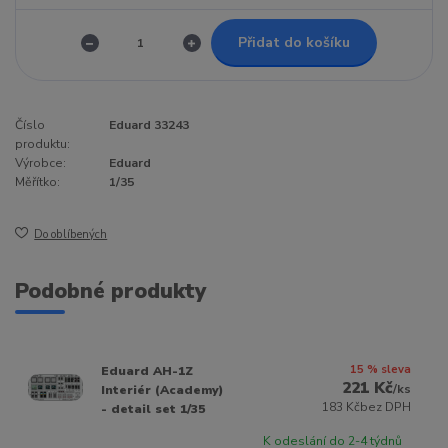
Přidat do košíku
Číslo
Eduard 33243
produktu:
Výrobce:
Eduard
Měřítko:
1/35
Do oblíbených
Podobné produkty
15 % sleva
Eduard AH-1Z
221 Kč
/
ks
Interiér (Academy)
183 Kč
bez DPH
- detail set 1/35
K odeslání do 2-4 týdnů