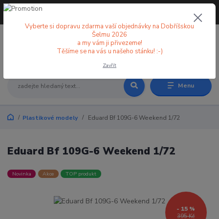
+420 773 998 582
CZK
(Po-Pá, 8-18 hod.)
Vyberte si dopravu zdarma vaší objednávky na Dobříšskou
Šelmu 2026
a my vám ji přivezeme!
0
0 Kč
Těšíme se na vás u našeho stánku! :-)
Zavřít
Menu
Plastikové modely
Eduard Bf 109G-6 Weekend 1/72
Eduard Bf 109G-6 Weekend 1/72
Novinka
Akce
TOP produkt
- 15 %
395 Kč