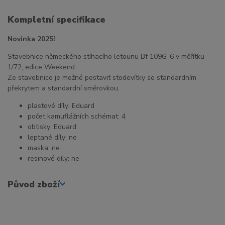
Kompletní specifikace
Novinka 2025!
Stavebnice německého stíhacího letounu Bf 109G-6 v měřítku
1/72; edice Weekend.
Ze stavebnice je možné postavit stodevítky se standardním
překrytem a standardní směrovkou.
plastové díly: Eduard
počet kamuflážních schémat: 4
obtisky: Eduard
leptané díly: ne
maska: ne
resinové díly: ne
Původ zboží