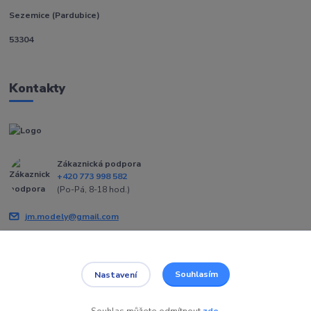
Sezemice (Pardubice)
53304
Kontakty
Zákaznická podpora
+420 773 998 582
(Po-Pá, 8-18 hod.)
jm.modely@gmail.com
Souhlasím
Nastavení
Souhlas můžete odmítnout
zde
.