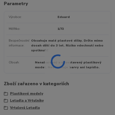
Parametry
Výrobce
Eduard
Měřítko
1/72
Bezpečnostní
Obsahuje malé plastové dílky. Držte mimo
informace
dosah dětí do 3 let. Riziko vdechnutí nebo
spolknutí!
Obsah
Nenabarvený a nesestavený plastikový
model. Neobsahuje barvy ani lepidlo.
Zboží zařazeno v kategoriích
Plastikové modely
Letadla a Vrtulníky
Vrtulová Letadla