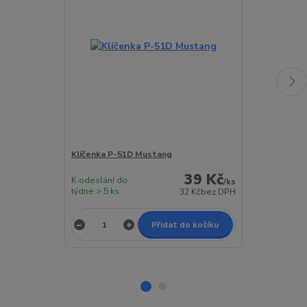
Klíčenka P-51D Mustang
Podtácek P-
39 Kč
K odeslání do
K odeslání do
/
ks
týdne > 5 ks
týdne > 5 ks
32 Kč
bez DPH
Přidat do košíku