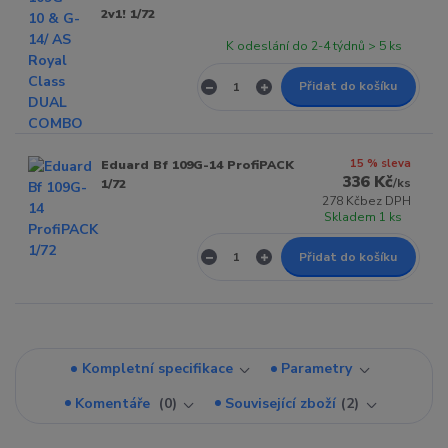
2v1! 1/72
K odeslání do 2-4 týdnů > 5 ks
Přidat do košíku
15 % sleva
Eduard Bf 109G-14 ProfiPACK
336 Kč
/
ks
1/72
278 Kč
bez DPH
Skladem 1 ks
Přidat do košíku
Kompletní specifikace
Parametry
Komentáře
0
Související zboží
2