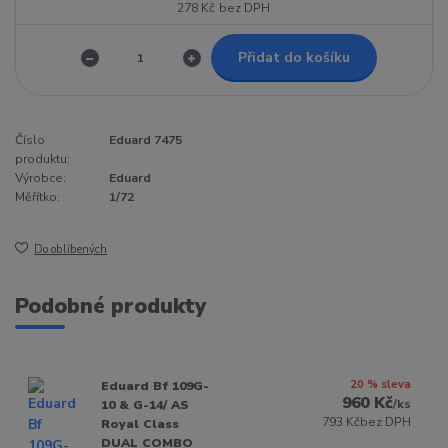
278 Kč
bez DPH
Přidat do košíku
Číslo
Eduard 7475
produktu:
Výrobce:
Eduard
Měřítko:
1/72
Do oblíbených
Podobné produkty
20 % sleva
Eduard Bf 109G-
960 Kč
/
ks
10 & G-14/ AS
793 Kč
bez DPH
Royal Class
DUAL COMBO