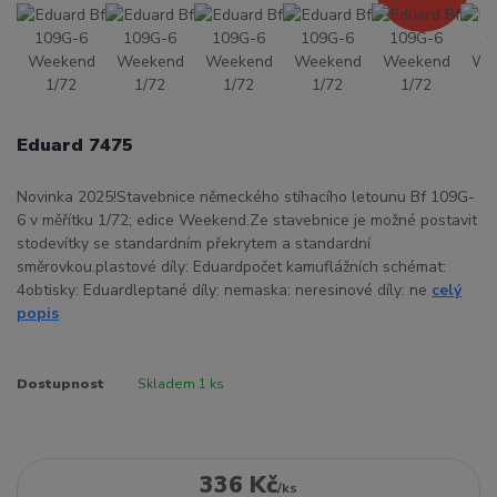
Eduard 7475
Novinka 2025!Stavebnice německého stíhacího letounu Bf 109G-
6 v měřítku 1/72; edice Weekend.Ze stavebnice je možné postavit
stodevítky se standardním překrytem a standardní
směrovkou.plastové díly: Eduardpočet kamuflážních schémat:
4obtisky: Eduardleptané díly: nemaska: neresinové díly: ne
celý
popis
Dostupnost
Skladem 1 ks
336 Kč
/
ks