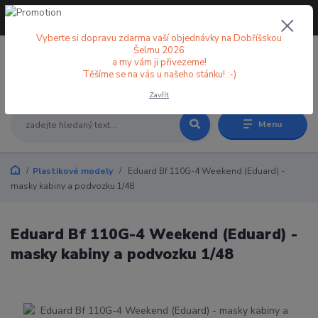
+420 773 998 582
CZK
(Po-Pá, 8-18 hod.)
Vyberte si dopravu zdarma vaší objednávky na Dobříšskou
Šelmu 2026
a my vám ji přivezeme!
0
0 Kč
Těšíme se na vás u našeho stánku! :-)
Zavřít
Menu
Plastikové modely
Eduard Bf 110G-4 Weekend (Eduard) -
masky kabiny a podvozku 1/48
Eduard Bf 110G-4 Weekend (Eduard) -
masky kabiny a podvozku 1/48