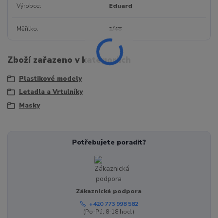
Výrobce
Eduard
Měřítko
1/48
Zboží zařazeno v kategoriích
Plastikové modely
Letadla a Vrtulníky
Masky
Potřebujete poradit?
Zákaznická podpora
+420 773 998 582
(Po-Pá, 8-18 hod.)