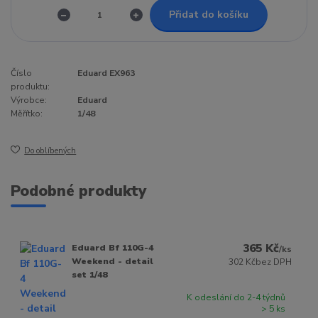
Přidat do košíku
Číslo
Eduard EX963
produktu:
Výrobce:
Eduard
Měřítko:
1/48
Do oblíbených
Podobné produkty
365 Kč
Eduard Bf 110G-4
/
ks
Weekend - detail
302 Kč
bez DPH
set 1/48
K odeslání do 2-4 týdnů
> 5 ks