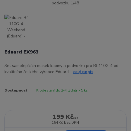
Eduard EX963
Set samolepících masek kabiny a podvozku pro Bf 110G-4 od
kvalitního českého výrobce Eduard!
celý popis
Dostupnost
K odeslání do 2-4 týdnů > 5 ks
199 Kč
/
ks
164 Kč
bez DPH