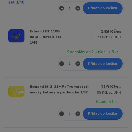
Přidat do košíku
149 Kč
Eduard Bf 110G
/
ks
kola - detail set
123 Kč
bez DPH
1/48
K odeslání do 2-4 týdnů > 5 ks
Přidat do košíku
119 Kč
Eduard MiG-21MF (Trumpeter) -
/
ks
masky kabiny a podvozku 1/32
98 Kč
bez DPH
Skladem 1 ks
Přidat do košíku