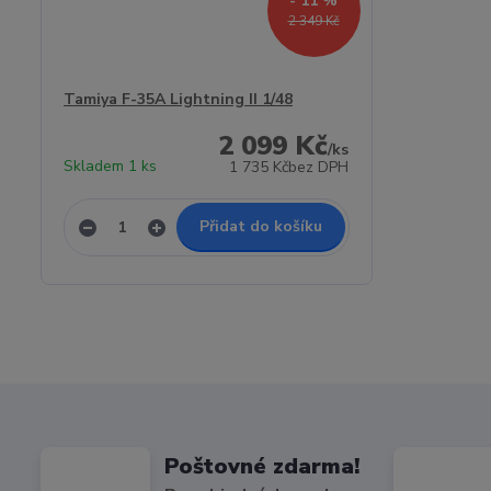
- 11 %
2 349 Kč
Tamiya F-35A Lightning II 1/48
2 099 Kč
/
ks
Skladem 1 ks
1 735 Kč
bez DPH
Přidat do košíku
Poštovné zdarma!