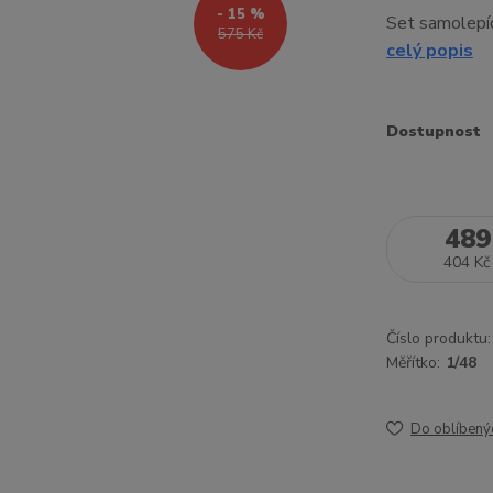
- 15 %
Set samolepí
575 Kč
celý popis
Dostupnost
489
404 Kč
Číslo produktu:
Měřítko:
1/48
Do oblíbený