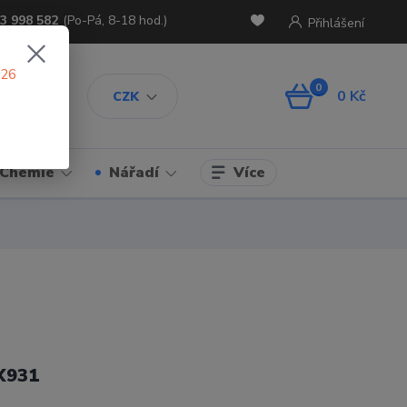
3 998 582
(Po-Pá, 8-18 hod.)
Přihlášení
026
0
0 Kč
CZK
Více
Chemie
Nářadí
X931