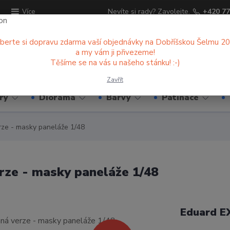
ů
Nevíte si rady? Zavolejte.
+420 77
Více
berte si dopravu zdarma vaší objednávky na Dobříšskou Šelmu 2
a my vám ji přivezeme!
Hledat
Těšíme se na vás u našeho stánku! :-)
Zavřít
ry
Diorama
Barvy
Patinace
ze - masky paneláže 1/48
ze - masky paneláže 1/48
Eduard E