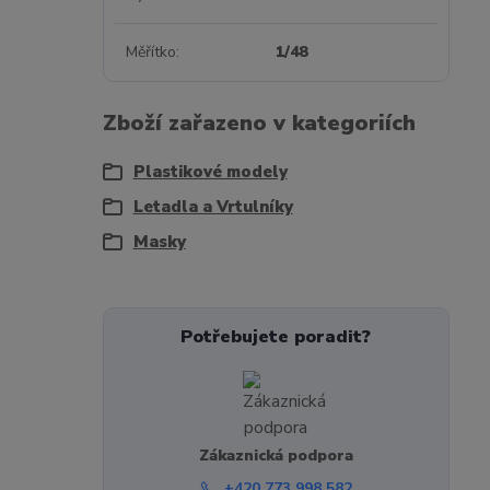
Měřítko
1/48
Zboží zařazeno v kategoriích
Plastikové modely
Letadla a Vrtulníky
Masky
Potřebujete poradit?
Zákaznická podpora
+420 773 998 582