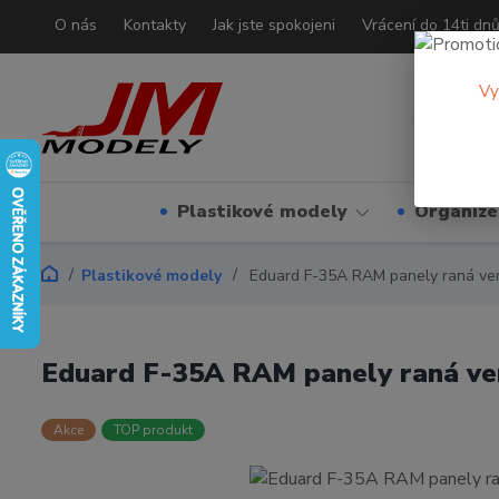
O nás
Kontakty
Jak jste spokojeni
Vrácení do 14ti dn
Vy
Plastikové modely
Organizé
Plastikové modely
Eduard F-35A RAM panely raná ver
Eduard F-35A RAM panely raná ver
Akce
TOP produkt