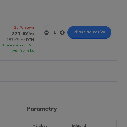
15 % sleva
Přidat do košíku
221 Kč
/
ks
183 Kč
bez DPH
K odeslání do 2-4
týdnů > 5 ks
Parametry
Výrobce
Eduard