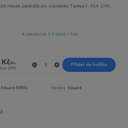
cích masek paneláže pro stavebnici Tamiya F-35A 1/48.
K odeslání do 2-4 týdnů > 5 ks
 Kč
/
ks
Přidat do košíku
bez DPH
Eduard EX931
Výrobce:
Eduard
ch