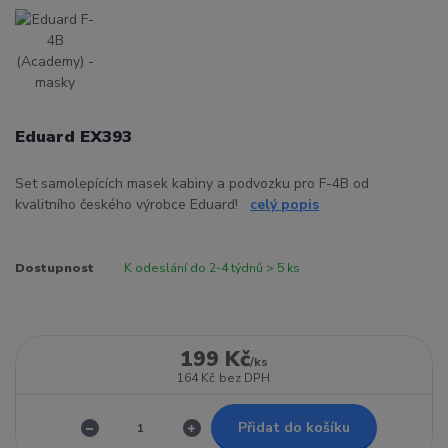
Eduard EX393
Set samolepících masek kabiny a podvozku pro F-4B od
kvalitního českého výrobce Eduard!
celý popis
Dostupnost
K odeslání do 2-4 týdnů > 5 ks
199 Kč
/
ks
164 Kč
bez DPH
Přidat do košíku