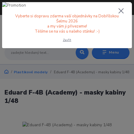
+420 773 998 582
CZK
(Po-Pá, 8-18 hod.)
Vyberte si dopravu zdarma vaší objednávky na Dobříšskou
Šelmu 2026
a my vám ji přivezeme!
0
0 Kč
Těšíme se na vás u našeho stánku! :-)
Zavřít
Menu
Plastikové modely
Eduard F-4B (Academy) - masky kabiny 1/48
Eduard F-4B (Academy) - masky kabiny
1/48