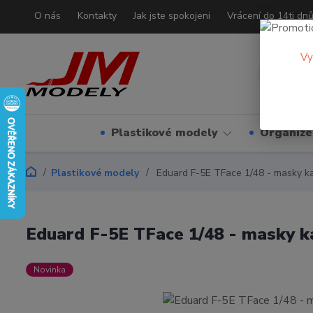
O nás
Kontakty
Jak jste spokojeni
Vrácení do 14ti dn
Vy
Plastikové modely
Organizé
Plastikové modely
Eduard F-5E TFace 1/48 - masky k
Eduard F-5E TFace 1/48 - masky k
Novinka