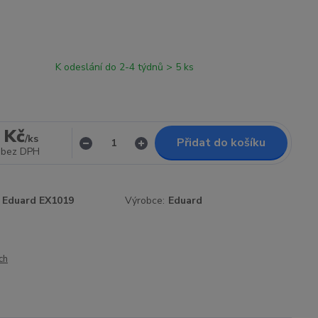
K odeslání do 2-4 týdnů > 5 ks
 Kč
/
ks
Přidat do košíku
bez DPH
Eduard EX1019
Výrobce:
Eduard
ch