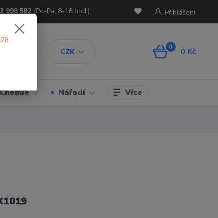
3 998 582
(Po-Pá, 8-18 hod.)
Přihlášení
026
0
0 Kč
CZK
Více
Chemie
Nářadí
X1019