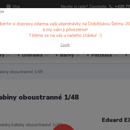
ů
Nevíte si rady? Zavolejte.
+420 77
Více
berte si dopravu zdarma vaší objednávky na Dobříšskou Šelmu 2
a my vám ji přivezeme!
Hledat
Těšíme se na vás u našeho stánku! :-)
Zavřít
ry
Diorama
Barvy
Patinace
abiny oboustranné 1/48
abiny oboustranné 1/48
Eduard E