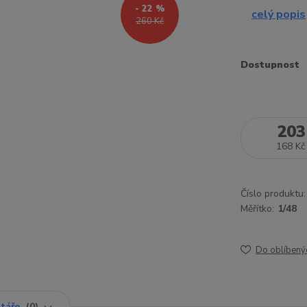
- 22 %
celý popis
260 Kč
Dostupnost
203
168 Kč
Číslo produktu:
Měřítko:
1/48
Do oblíbený
táře
0