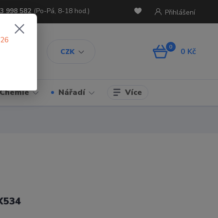
3 998 582
(Po-Pá, 8-18 hod.)
Přihlášení
026
0
0 Kč
CZK
Více
Chemie
Nářadí
X534