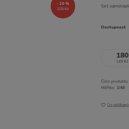
- 20 %
Set samolepí
225 Kč
Dostupnost
180
149 Kč
Číslo produktu:
Měřítko:
1/48
Do oblíbený