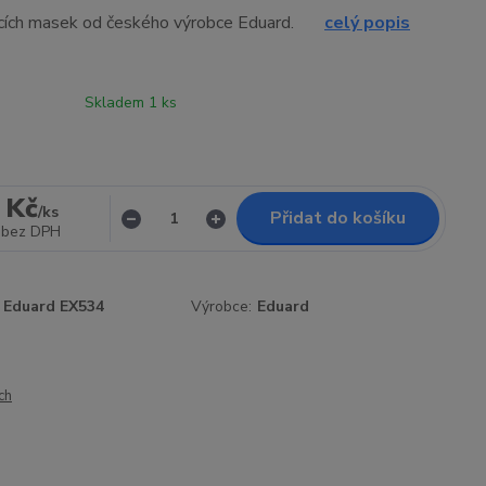
cích masek od českého výrobce Eduard.
celý popis
Skladem 1 ks
 Kč
/
ks
Přidat do košíku
bez DPH
Eduard EX534
Výrobce:
Eduard
ch