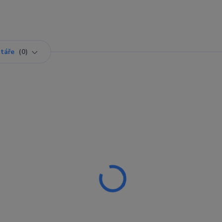
táře
0