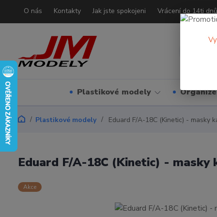
O nás
Kontakty
Jak jste spokojeni
Vrácení do 14ti dn
Vy
Plastikové modely
Organizé
Plastikové modely
Eduard F/A-18C (Kinetic) - masky k
Eduard F/A-18C (Kinetic) - masky 
Akce