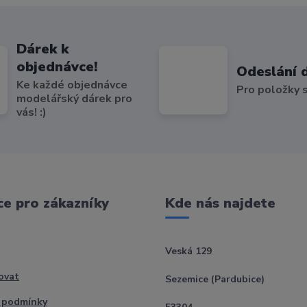
Dárek k
objednávce!
Odeslání 
Ke každé objednávce
Pro položky
modelářský dárek pro
vás! :)
e pro zákazníky
Kde nás najdete
Veská 129
ovat
Sezemice (Pardubice)
 podmínky