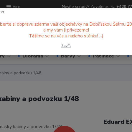
ů
Nevíte si rady? Zavolejte.
+420 77
Více
berte si dopravu zdarma vaší objednávky na Dobříšskou Šelmu 2
a my vám ji přivezeme!
Hledat
Těšíme se na vás u našeho stánku! :-)
Zavřít
ry
Diorama
Barvy
Patinace
abiny a podvozku 1/48
kabiny a podvozku 1/48
Eduard E