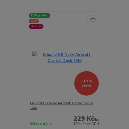
TOP produkt
Akce
Novinka
- 10 %
255 Kč
Eduard US Navy Aircraft Carrier Deck
1/48
229 Kč
/
ks
Skladem 1 ks
189 Kč
bez DPH