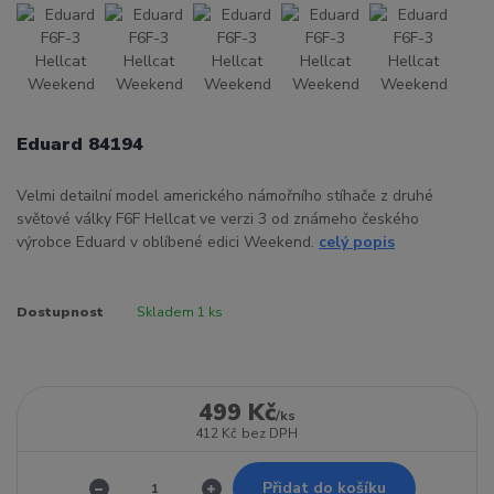
Eduard 84194
Velmi detailní model amerického námořního stíhače z druhé
světové války F6F Hellcat ve verzi 3 od známeho českého
výrobce Eduard v oblíbené edici Weekend.
celý popis
Dostupnost
Skladem 1 ks
499 Kč
/
ks
412 Kč
bez DPH
Přidat do košíku