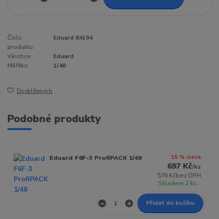
Číslo
Eduard 84194
produktu:
Výrobce:
Eduard
Měřítko:
1/48
Do oblíbených
Podobné produkty
15 % sleva
Eduard F6F-3 ProfiPACK 1/48
697 Kč
/
ks
576 Kč
bez DPH
Skladem 2 ks
Přidat do košíku