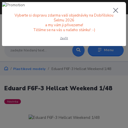
+420 773 998 582
CZK
(Po-Pá, 8-18 hod.)
Vyberte si dopravu zdarma vaší objednávky na Dobříšskou
Šelmu 2026
a my vám ji přivezeme!
0
0 Kč
Těšíme se na vás u našeho stánku! :-)
Zavřít
Menu
Plastikové modely
Eduard F6F-3 Hellcat Weekend 1/48
Eduard F6F-3 Hellcat Weekend 1/48
Novinka