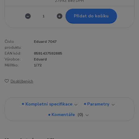
279 Kč
bez DPH
Přidat do košíku
Číslo
Eduard 7047
produktu:
EAN kód:
8591437592685
Výrobce:
Eduard
Měřítko:
1/72
Do oblíbených
Kompletní specifikace
Parametry
Komentáře
0