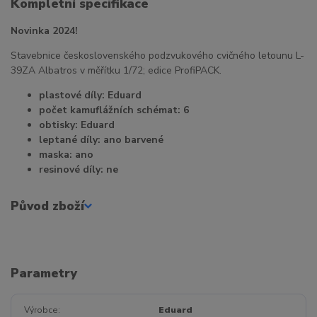
Kompletní specifikace
Novinka 2024!
Stavebnice československého podzvukového cvičného letounu L-
39ZA Albatros v měřítku 1/72; edice ProfiPACK.
plastové díly: Eduard
počet kamuflážních schémat: 6
obtisky: Eduard
leptané díly: ano barvené
maska: ano
resinové díly: ne
Původ zboží
Parametry
Výrobce
Eduard