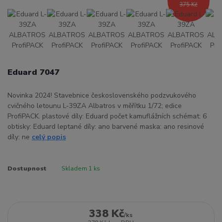
375 Kč
Eduard 7047
Novinka 2024! Stavebnice československého podzvukového
cvičného letounu L-39ZA Albatros v měřítku 1/72; edice
ProfiPACK. plastové díly: Eduard počet kamuflážních schémat: 6
obtisky: Eduard leptané díly: ano barvené maska: ano resinové
díly: ne
celý popis
Dostupnost
Skladem 1 ks
338 Kč
/
ks