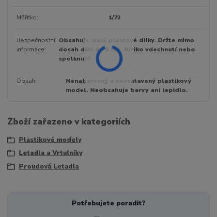
Měřítko
1/72
Bezpečnostní
Obsahuje malé plastové dílky. Držte mimo
informace
dosah dětí do 3 let. Riziko vdechnutí nebo
spolknutí!
Obsah
Nenabarvený a nesestavený plastikový
model. Neobsahuje barvy ani lepidlo.
Zboží zařazeno v kategoriích
Plastikové modely
Letadla a Vrtulníky
Proudová Letadla
Potřebujete poradit?