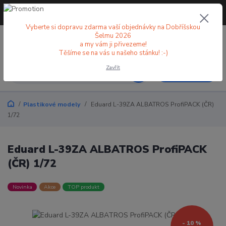
+420 773 998 582
CZK
(Po-Pá, 8-18 hod.)
Vyberte si dopravu zdarma vaší objednávky na Dobříšskou
Šelmu 2026
0
0 Kč
a my vám ji přivezeme!
Těšíme se na vás u našeho stánku! :-)
Zavřít
Menu
Plastikové modely
Eduard L-39ZA ALBATROS ProfiPACK (ČR)
1/72
Eduard L-39ZA ALBATROS ProfiPACK
(ČR) 1/72
Novinka
Akce
TOP produkt
- 10 %