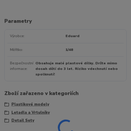
Parametry
Výrobce
Eduard
Měřítko
1/48
Bezpečnostní
Obsahuje malé plastové dílky. Držte mimo
informace
dosah dětí do 3 let. Riziko vdechnutí nebo
spolknutí!
Zboží zařazeno v kategoriích
Plastikové modely
Letadla a Vrtulníky
Detail Sety