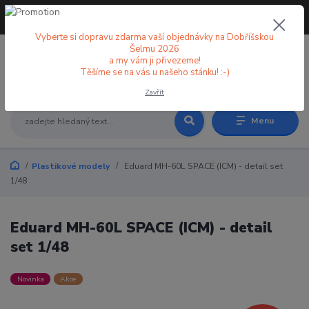
+420 773 998 582
CZK
(Po-Pá, 8-18 hod.)
Vyberte si dopravu zdarma vaší objednávky na Dobříšskou
Šelmu 2026
a my vám ji přivezeme!
0
0 Kč
Těšíme se na vás u našeho stánku! :-)
Zavřít
Menu
Plastikové modely
Eduard MH-60L SPACE (ICM) - detail set
1/48
Eduard MH-60L SPACE (ICM) - detail
set 1/48
Novinka
Akce