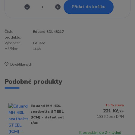
Přidat do košíku
Číslo
Eduard 3DL48217
produktu:
Výrobce:
Eduard
Měřítko:
1/48
Do oblíbených
Podobné produkty
15 % sleva
Eduard MH-60L
221 Kč
/
ks
seatbelts STEEL
183 Kč
bez DPH
(ICM) - detail set
1/48
K odeslání do 2-4 týdnů