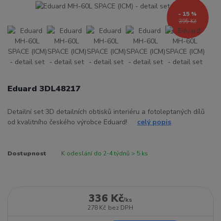
- 15 %
395 Kč
Eduard 3DL48217
Detailní set 3D detailních obtisků interiéru a fotoleptaných dílů
od kvalitního českého výrobce Eduard!
celý popis
Dostupnost
K odeslání do 2-4 týdnů > 5 ks
336 Kč
/
ks
278 Kč
bez DPH