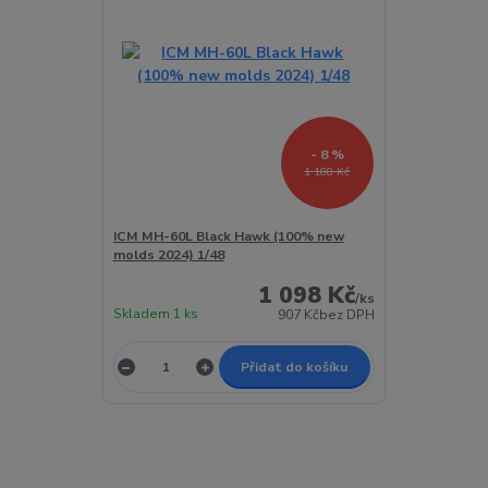
- 8 %
1 188 Kč
ICM MH-60L Black Hawk (100% new
molds 2024) 1/48
1 098 Kč
/
ks
Skladem 1 ks
907 Kč
bez DPH
Přidat do košíku