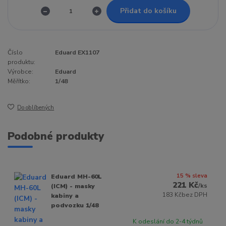
Přidat do košíku
Číslo
Eduard EX1107
produktu:
Výrobce:
Eduard
Měřítko:
1/48
Do oblíbených
Podobné produkty
15 % sleva
Eduard MH-60L
221 Kč
/
ks
(ICM) - masky
183 Kč
bez DPH
kabiny a
podvozku 1/48
K odeslání do 2-4 týdnů