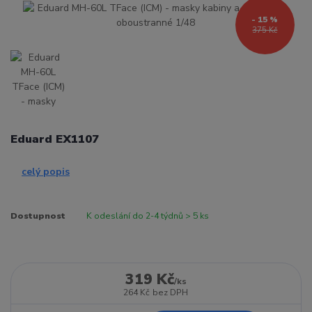
- 15 %
375 Kč
Eduard EX1107
celý popis
Dostupnost
K odeslání do 2-4 týdnů > 5 ks
319 Kč
/
ks
264 Kč
bez DPH