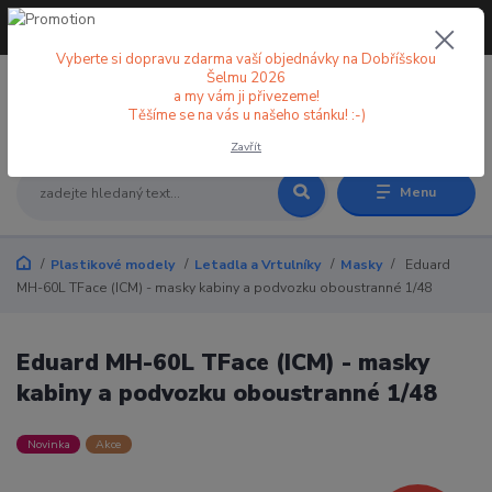
+420 773 998 582
CZK
(Po-Pá, 8-18 hod.)
Vyberte si dopravu zdarma vaší objednávky na Dobříšskou
Šelmu 2026
a my vám ji přivezeme!
0
0 Kč
Těšíme se na vás u našeho stánku! :-)
Zavřít
Menu
Plastikové modely
Letadla a Vrtulníky
Masky
Eduard
MH-60L TFace (ICM) - masky kabiny a podvozku oboustranné 1/48
Eduard MH-60L TFace (ICM) - masky
kabiny a podvozku oboustranné 1/48
Novinka
Akce