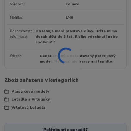
Výrobce
Eduard
Měřítko
1/48
Bezpečnostní
Obsahuje malé plastové dílky. Držte mimo
informace
dosah dětí do 3 let. Riziko vdechnutí nebo
spolknutí!
Obsah
Nenabarvený a nesestavený plastikový
model. Neobsahuje barvy ani lepidlo.
Zboží zařazeno v kategoriích
Plastikové modely
Letadla a Vrtulníky
Vrtulová Letadla
Potřebujete poradit?