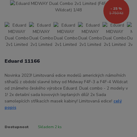
- 25 %
1 750 Kč
Eduard 11166
Novinka 2023! Limitovaná edice modelů amerických námořních
stíhačů z období slavné bitvy od Midway F4F-3 a F4F-4 Wildcat
od známeho českého výrobce Eduard. Dual combo - 2 modely v
1! 2x detailní sada kovových leptaných dílů! 2x Sada
samolepících stříkacích masek kabiny! Limitovaná edice!
celý
popis
Dostupnost
Skladem 2 ks