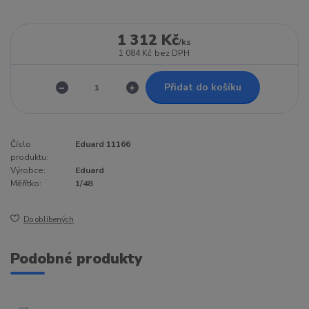
1 312 Kč
/
ks
1 084 Kč
bez DPH
Přidat do košíku
Číslo
Eduard 11166
produktu:
Výrobce:
Eduard
Měřítko:
1/48
Do oblíbených
Podobné produkty