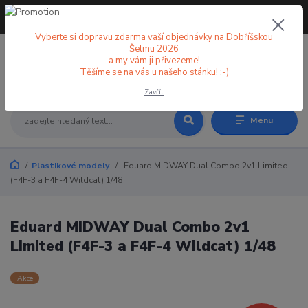
+420 773 998 582
CZK
(Po-Pá, 8-18 hod.)
Vyberte si dopravu zdarma vaší objednávky na Dobříšskou
Šelmu 2026
a my vám ji přivezeme!
0
0 Kč
Těšíme se na vás u našeho stánku! :-)
Zavřít
Menu
Plastikové modely
Eduard MIDWAY Dual Combo 2v1 Limited
(F4F-3 a F4F-4 Wildcat) 1/48
Eduard MIDWAY Dual Combo 2v1
Limited (F4F-3 a F4F-4 Wildcat) 1/48
Akce