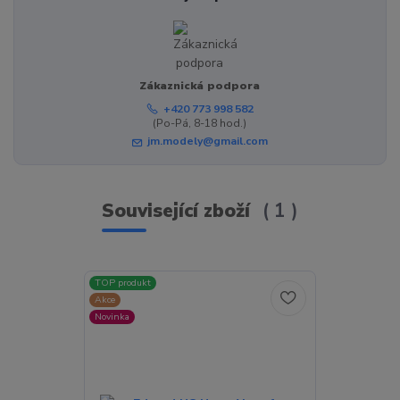
Zákaznická podpora
+420 773 998 582
(Po-Pá, 8-18 hod.)
jm.modely@gmail.com
Související zboží
1
TOP produkt
Akce
Novinka