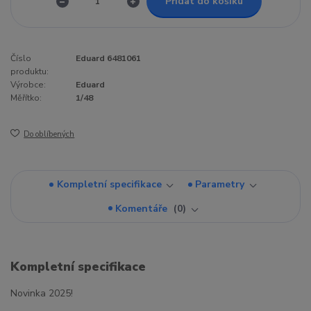
Přidat do košíku
Číslo
Eduard 6481061
produktu:
Výrobce:
Eduard
Měřítko:
1/48
Do oblíbených
Kompletní specifikace
Parametry
Komentáře
0
Kompletní specifikace
Novinka 2025!