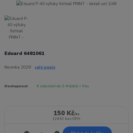
Eduard 6481061
Novinka 2025!
celý popis
Dostupnost
K odeslání do 2-4 týdnů > 5 ks
150 Kč
/
ks
124 Kč
bez DPH