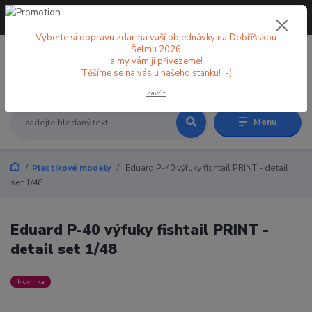
+420 773 998 582
CZK
(Po-Pá, 8-18 hod.)
Vyberte si dopravu zdarma vaší objednávky na Dobříšskou
Šelmu 2026
a my vám ji přivezeme!
0
0 Kč
Těšíme se na vás u našeho stánku! :-)
Zavřít
Menu
Plastikové modely
Eduard P-40 výfuky fishtail PRINT - detail
set 1/48
Eduard P-40 výfuky fishtail PRINT -
detail set 1/48
Novinka