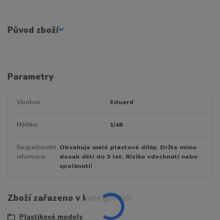
Původ zboží
Parametry
Výrobce
Eduard
Měřítko
1/48
Bezpečnostní
Obsahuje malé plastové dílky. Držte mimo
informace
dosah dětí do 3 let. Riziko vdechnutí nebo
spolknutí!
Zboží zařazeno v kategoriích
Plastikové modely